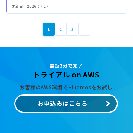
更新日：
2026.07.27
ペ
1
2
3
ー
カ
Page
Page
次ページ
ジ
レ
送
ン
り
ト
ペ
ー
ジ
最短3分で完了
トライアル on AWS
お客様のAWS環境でHinemosをお試し
お申込みはこちら