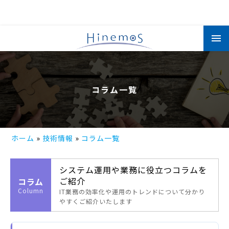
メ
イ
ン
コ
ン
テ
ン
ツ
コラム一覧
に
移
動
ホーム
技術情報
コラム一覧
システム運用や業務に役立つコラムを
ご紹介
コラム
Column
IT業務の効率化や運用のトレンドについて分かり
やすくご紹介いたします