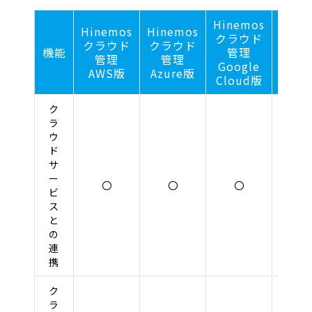
Hinemos
Hinemos
Hinemos
Hine
クラウド
クラウド
クラウド
クラ
機能
管理
管理
管理
管
Google
AWS版
Azure版
OC
Cloud版
ク
ラ
ウ
ド
サ
ー
〇
〇
〇
〇
ビ
ス
と
の
連
携
ク
ラ