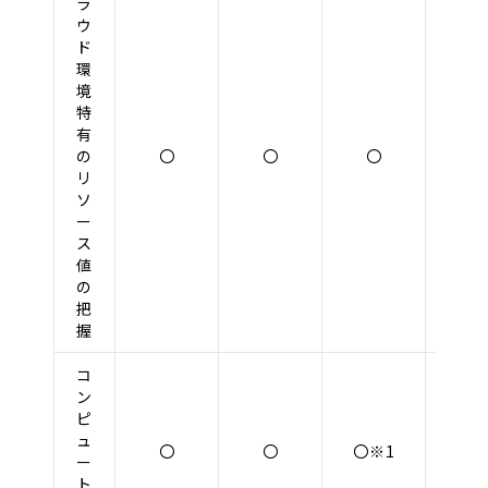
ラ
ウ
ド
環
境
特
有
の
〇
〇
〇
〇
リ
ソ
ー
ス
値
の
把
握
コ
ン
ピ
ュ
〇
〇
〇※1
〇※
ー
ト