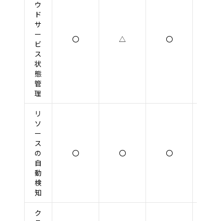
ウ
ド
サ
ー
〇
△
〇
〇
ビ
ス
状
態
管
理
リ
ソ
ー
ス
の
〇
〇
〇
〇
自
動
検
知
ク