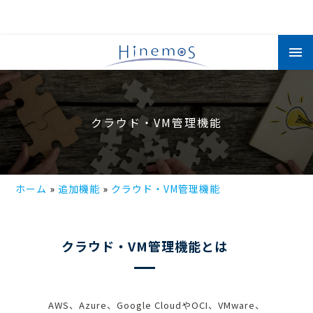
メ
イ
ン
コ
ン
テ
ン
ツ
クラウド・VM管理機能
に
移
動
ホーム
追加機能
クラウド・VM管理機能
クラウド・VM管理機能とは
AWS、Azure、Google CloudやOCI、VMware、