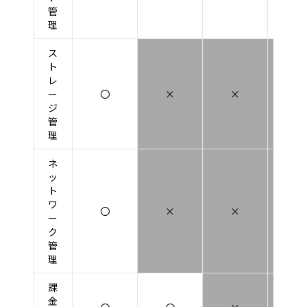
管
理
ス
ト
レ
ー
〇
×
×
×
ジ
管
理
ネ
ッ
ト
ワ
〇
×
×
×
ー
ク
管
理
課
金