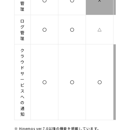
〇
〇
×
×
管
理
ロ
グ
〇
〇
△
△
管
理
ク
ラ
ウ
ド
サ
ー
〇
〇
〇
×
ビ
ス
へ
の
通
知
※ Hinemos ver.7.0以降の機能を掲載しています。