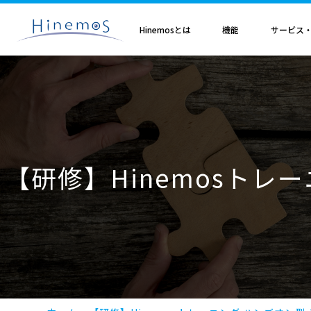
メ
イ
ン
Hinemosとは
機能
サービス
コ
ン
テ
ン
ツ
に
Hinemosとは
基本機能
サブスクリプション
セミナ・イベント
特集
Hinemosアライアンス
製造業
サービス
歩み・利用実績
トレーニング・技術
技術情報
取扱店
オプション
電気・ガス業
移
Hinemosとは
収集・蓄積
Hinemosサブスクリプション
Hinemosセミナ
クラウド運用特集
Hinemosアライアンスとは
Hinemos メッセージフィルタ
APM特集
導入設計・構築支援サービ
Hinemosの利用実績
Hinemosトレーニング
Hinemos技術情報
Hinemos取扱企業一覧
Hinemos ミッショ
動
情報通信業
金融・保険業
監視・性能
Hinemos World 2026
ジョブ特集
Hinemosアライアンス一覧
Hineoms インシデントダッシュボード
RBA特集
Hinemosプロフェッショナ
Hinemosの歩み
技術者認定プログラム
外部サイト公開記事・
Hinemos セキュリ
自動化
Hinemosソリューションセミナ2026
製品移行特集
Hinemos Migration Assistant
バージョンアップ支援サー
Hinemos セキュリ
小売業
教育、学習支援業
共通基本
Hinemos World 2025
AIOps特集
Hinemos AIエージェント
データコンバートサービス
【研修】Hinemosトレ
エンタープライズ
Hinemosソリューションセミナ2025
ITSM特集
レポートカスタマイズサー
NTTデータ事例
事例紹介インタビュー資
クラウド・VM管理
セキュリティ運用特集
他製品からの移行サービス
監視特集
Hinemos インシデント
ログ管理特集
Hinemosメッセージフィ
基盤設定の自動化特集
AI基盤による 異常検知支