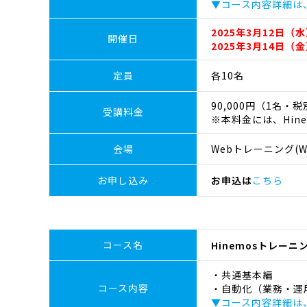
▼コース内容詳細は
2025年3月12日（水
開催日
2025年3月14日（金
定員
各10名
90,000円（1名・
受講料金
※本料金には、Hin
会場
Webトレーニング(We
お申し込み
お申込は
こちら
コース名
Hinemosトレー
・共通基本編
コース内容
・自動化（業務・運
▼コース内容詳細は