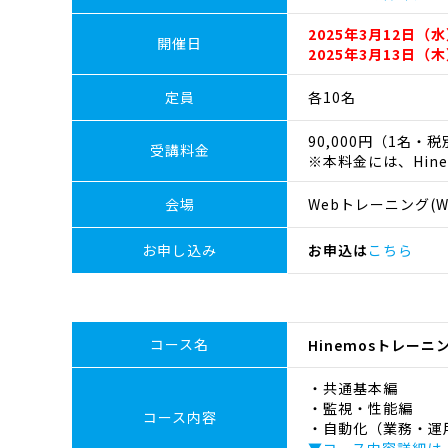
2025年3月12日（水
開催日
2025年3月13日（木
定員
各10名
90,000円（1名・
受講料金
※本料金には、Hin
会場
Webトレーニング(We
お申し込み
お申込は
こちら
コース名
Hinemosトレー
・共通基本編
・監視・性能編
コース内容
・自動化（業務・運