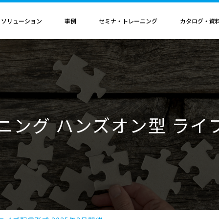
・ソリューション
事例
セミナ・トレーニング
カタログ・資
者認定
導入構成・動作環境
カレンダ
記事
電気機器
ソリューション
ス
ンクリティカルオプション
導入構成
Hinemosイベントカレンダ
Hinemos記事
SAP連携ソリューション
サービス業
ル QAサービス
書籍
ティ ネットワーク診断オプション
動作環境
IT運用管理コラム
SAP HANA運用管理ソリューション
ビス
ティ アプリケーション診断オプション
サポートサイクル
官公庁・自治体
ーニング ハンズオン型 ライブ
ビス
料（PDF）
ダッシュボード テーブルカスタマイズサービス
ルタ 導入支援サービス
援サービス