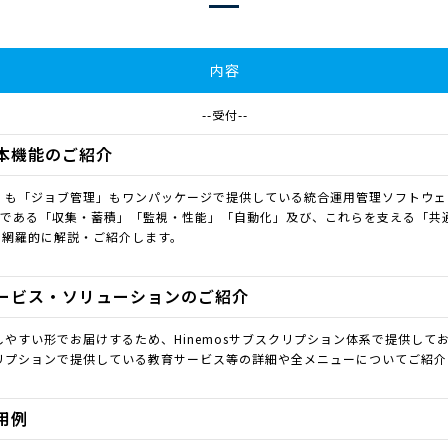
内容
--受付--
基本機能のご紹介
監視」も「ジョブ管理」もワンパッケージで提供している統合運用管理ソフトウ
大機能である「収集・蓄積」「監視・性能」「自動化」及び、これらを支える「
を網羅的に解説・ご紹介します。
のサービス・ソリューションのご紹介
利用しやすい形でお届けするため、Hinemosサブスクリプション体系で提供して
スクリプションで提供している教育サービス等の詳細や全メニューについてご紹
実用例