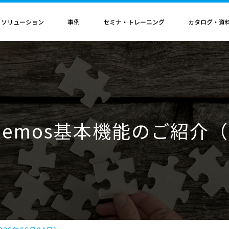
・ソリューション
事例
セミナ・トレーニング
カタログ・資
者認定
導入構成・動作環境
カレンダ
記事
電気機器
ソリューション
ス
ンクリティカルオプション
導入構成
Hinemosイベントカレンダ
Hinemos記事
SAP連携ソリューション
サービス業
ル QAサービス
書籍
ティ ネットワーク診断オプション
動作環境
IT運用管理コラム
SAP HANA運用管理ソリューション
ビス
ティ アプリケーション診断オプション
サポートサイクル
官公庁・自治体
emos基本機能のご紹介（2
ビス
料（PDF）
ダッシュボード テーブルカスタマイズサービス
ルタ 導入支援サービス
援サービス