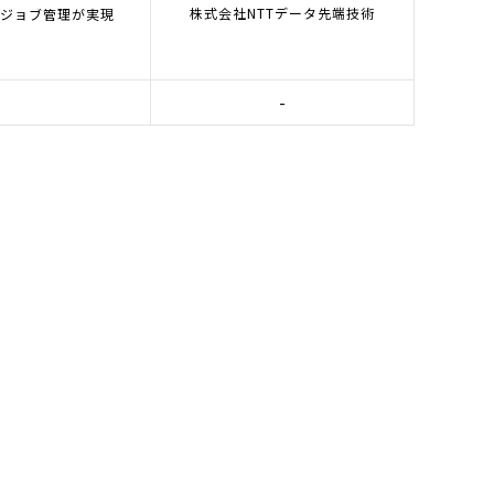
株式会社NTTデータ先端技術
やジョブ管理が実現
-