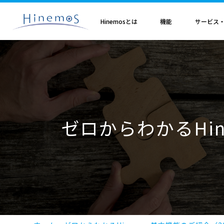
メ
イ
ン
Hinemosとは
機能
サービス
コ
ン
テ
ン
ツ
に
Hinemosとは
基本機能
サブスクリプション
セミナ・イベント
特集
Hinemosアライアンス
製造業
サービス
歩み・利用実績
トレーニング・技術
技術情報
取扱店
オプション
電気・ガス業
移
Hinemosとは
収集・蓄積
Hinemosサブスクリプション
Hinemosセミナ
クラウド運用特集
Hinemosアライアンスとは
Hinemos メッセージフィルタ
APM特集
導入設計・構築支援サービ
Hinemosの利用実績
Hinemosトレーニング
Hinemos技術情報
Hinemos取扱企業一覧
Hinemos ミッショ
動
情報通信業
金融・保険業
監視・性能
Hinemos World 2026
ジョブ特集
Hinemosアライアンス一覧
Hineoms インシデントダッシュボード
RBA特集
Hinemosプロフェッショナ
Hinemosの歩み
技術者認定プログラム
外部サイト公開記事・
Hinemos セキュリ
自動化
Hinemosソリューションセミナ2026
製品移行特集
Hinemos Migration Assistant
バージョンアップ支援サー
Hinemos セキュリ
小売業
教育、学習支援業
共通基本
Hinemos World 2025
AIOps特集
Hinemos AIエージェント
データコンバートサービス
ゼロからわかるHin
エンタープライズ
Hinemosソリューションセミナ2025
ITSM特集
レポートカスタマイズサー
NTTデータ事例
事例紹介インタビュー資
クラウド・VM管理
セキュリティ運用特集
他製品からの移行サービス
監視特集
Hinemos インシデント
ログ管理特集
Hinemosメッセージフィ
基盤設定の自動化特集
AI基盤による 異常検知支