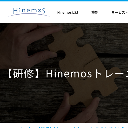
メ
イ
ン
Hinemosとは
機能
サービス
コ
ン
テ
ン
ツ
に
Hinemosとは
基本機能
サブスクリプション
セミナ・イベント
特集
Hinemosアライアンス
製造業
サービス
歩み・利用実績
トレーニング・技術
技術情報
取扱店
オプション
電気・ガス業
移
Hinemosとは
収集・蓄積
Hinemosサブスクリプション
Hinemosセミナ
クラウド運用特集
Hinemosアライアンスとは
Hinemos メッセージフィルタ
APM特集
導入設計・構築支援サービ
Hinemosの利用実績
Hinemosトレーニング
Hinemos技術情報
Hinemos取扱企業一覧
Hinemos ミッショ
動
情報通信業
金融・保険業
監視・性能
Hinemos World 2026
ジョブ特集
Hinemosアライアンス一覧
Hineoms インシデントダッシュボード
RBA特集
Hinemosプロフェッショナ
Hinemosの歩み
技術者認定プログラム
外部サイト公開記事・
Hinemos セキュリ
自動化
Hinemosソリューションセミナ2026
製品移行特集
Hinemos Migration Assistant
バージョンアップ支援サー
Hinemos セキュリ
小売業
教育、学習支援業
共通基本
Hinemos World 2025
AIOps特集
Hinemos AIエージェント
データコンバートサービス
【研修】Hinemosトレ
エンタープライズ
Hinemosソリューションセミナ2025
ITSM特集
レポートカスタマイズサー
NTTデータ事例
事例紹介インタビュー資
クラウド・VM管理
セキュリティ運用特集
他製品からの移行サービス
監視特集
Hinemos インシデント
ログ管理特集
Hinemosメッセージフィ
基盤設定の自動化特集
AI基盤による 異常検知支