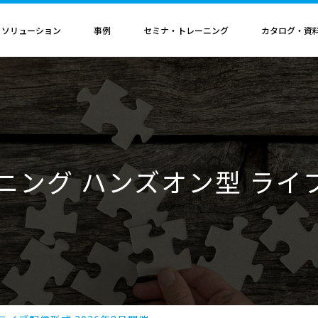
・ソリューション
事例
セミナ・トレーニング
カタログ・資
者認定
導入構成・動作環境
カレンダ
記事
電気機器
ソリューション
ス
ンクリティカルオプション
導入構成
Hinemosイベントカレンダ
Hinemos記事
SAP連携ソリューション
サービス業
ル QAサービス
書籍
ティ ネットワーク診断オプション
動作環境
IT運用管理コラム
SAP HANA運用管理ソリューション
ビス
ティ アプリケーション診断オプション
サポートサイクル
官公庁・自治体
ーニング ハンズオン型 ライブ
ビス
料（PDF）
ダッシュボード テーブルカスタマイズサービス
ルタ 導入支援サービス
援サービス