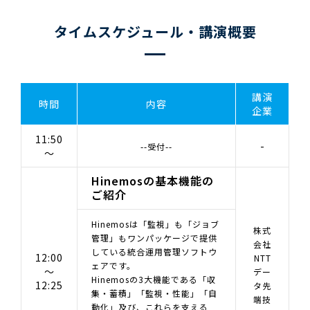
タイムスケジュール・講演概要
講演
時間
内容
企業
11:50
-
--受付--
～
Hinemosの基本機能の
ご紹介
Hinemosは「監視」も「ジョブ
株式
管理」もワンパッケージで提供
会社
している統合運用管理ソフトウ
12:00
NTT
ェアです。
～
デー
Hinemosの3大機能である「収
12:25
タ先
集・蓄積」「監視・性能」「自
端技
動化」及び、これらを支える