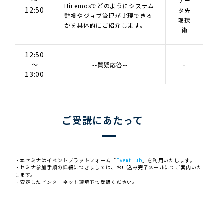
～
デー
Hinemosでどのようにシステム
12:50
タ先
監視やジョブ管理が実現できる
端技
かを具体的にご紹介します。
術
12:50
～
-
--質疑応答--
13:00
ご受講にあたって
・本セミナはイベントプラットフォーム「
EventHub
」を利用いたします。
・セミナ参加手順の詳細につきましては、お申込み完了メールにてご案内いた
します。
・安定したインターネット環境下で受講ください。