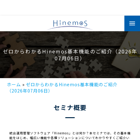
メ
イ
ン
コ
ン
テ
ン
ゼロからわかるHinemos基本機能のご紹介（2026年
ツ
に
07月06日）
移
動
ホーム
ゼロからわかるHinemos基本機能のご紹介
（2026年07月06日）
セミナ概要
統合運用管理ソフトウェア「Hinemos」とは何か？本セミナでは、その基本機
能をはじめ、幅広い機能や各種ソリューションについてわかりやすくご紹介い