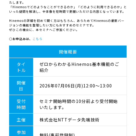
たします。
「Hinemosでどのようなことができるのか」「どのように利用できるのか」と
いった疑問を解消し、全体像を短時間で把握いただける内容となっています。
Hinemosの詳細を初めて聞く方はもちろん、あらためてHinemosの最新バー
ジョンの機能を整理したい方にもおすすめのセミナです。
ぜひこの機会に、本セミナへご参加ください。
○お申込みは、
こちら
開催概要
タイ
ゼロからわかるHinemos基本機能のご
トル
紹介
開催
2026年07月06日(月)12:00～13:00
日
受付
セミナ開始時間の10分前より受付開始
時間
いたします。
主催
株式会社NTTデータ先端技術
参加
無料(事前登録制)