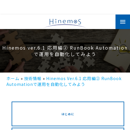
メ
イ
ン
コ
ン
テ
ン
Hinemos ver.6.1 応用編② RunBook Automation
ツ
に
で運用を自動化してみよう
移
動
ホーム
技術情報
Hinemos Ver.6.1 応用編② RunBook
Automationで運用を自動化してみよう
はじめに