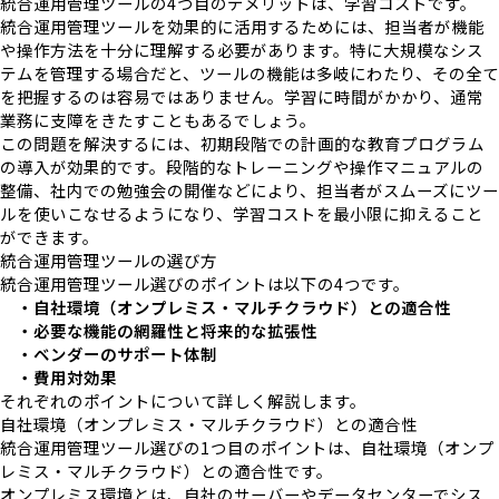
統合運用管理ツールの4つ目のデメリットは、学習コストです。
統合運用管理ツールを効果的に活用するためには、担当者が機能
や操作方法を十分に理解する必要があります。特に大規模なシス
テムを管理する場合だと、ツールの機能は多岐にわたり、その全て
を把握するのは容易ではありません。学習に時間がかかり、通常
業務に支障をきたすこともあるでしょう。
この問題を解決するには、初期段階での計画的な教育プログラム
の導入が効果的です。段階的なトレーニングや操作マニュアルの
整備、社内での勉強会の開催などにより、担当者がスムーズにツー
ルを使いこなせるようになり、学習コストを最小限に抑えること
ができます。
統合運用管理ツールの選び方
統合運用管理ツール選びのポイントは以下の4つです。
・自社環境（オンプレミス・マルチクラウド）との適合性
・必要な機能の網羅性と将来的な拡張性
・ベンダーのサポート体制
・費用対効果
それぞれのポイントについて詳しく解説します。
自社環境（オンプレミス・マルチクラウド）との適合性
統合運用管理ツール選びの1つ目のポイントは、自社環境（オンプ
レミス・マルチクラウド）との適合性です。
オンプレミス環境とは、自社のサーバーやデータセンターでシス