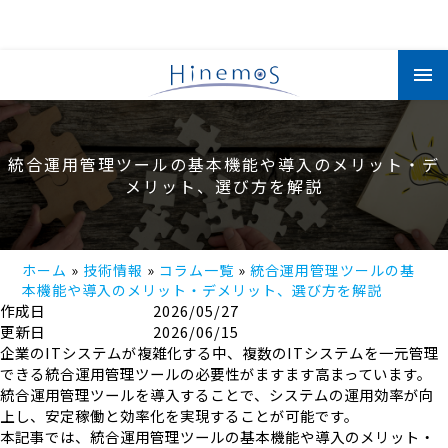
メ
イ
ン
コ
ン
テ
ン
統合運用管理ツールの基本機能や導入のメリット・デ
ツ
に
メリット、選び方を解説
移
動
ホーム
技術情報
コラム一覧
統合運用管理ツールの基
本機能や導入のメリット・デメリット、選び方を解説
作成日
2026/05/27
更新日
2026/06/15
企業のITシステムが複雑化する中、複数のITシステムを一元管理
できる統合運用管理ツールの必要性がますます高まっています。
統合運用管理ツールを導入することで、システムの運用効率が向
上し、安定稼働と効率化を実現することが可能です。
本記事では、統合運用管理ツールの基本機能や導入のメリット・