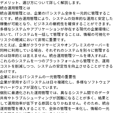
デメリット、選び方について詳しく解説します。
統合運用管理とは
統合運用管理とは、企業のITシステム全体を一元的に管理するこ
とです。統合運用管理により、システムの効率的な運用と安定した
稼働が可能となり、ビジネスの継続性を確保することができます。
多様なシステムやアプリケーションが存在する現代の企業環境に
おいて、ITシステムを一括して管理することは、情報の可視化や
リスクの軽減において非常に重要です。
たとえば、企業がクラウドサービスやオンプレミスのサーバーを
同時に利用している場合、それぞれのシステムを別々に管理する
のは効率的とは言えません。統合運用管理ツールを導入すれば、
これらのシステムを一つのプラットフォームから管理でき、運用
コストを削減しつつ、システムの安定性を向上させることができる
わけです。
企業におけるITシステムの一元管理の重要性
企業が使用するITシステムは日々複雑化し、多様なソフトウェア
やハードウェアが混在しています。
個別に最適化された運用管理では、異なるシステム間でのデータ
共有やトラブルシューティングが困難になることが多く、結果と
して運用効率が低下する原因となりかねません。そのため、統合
運用管理を導入することで、全体の管理を一本化し、情報の一元