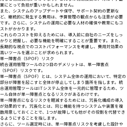
業にとって負担が重いかもしれません。
また、システムのアップデートや保守、サポート契約の更新な
ど、継続的に発生する費用は、予算管理の観点からも注意が必要
です。さらに、システムの運用に必要な人材の確保や教育にもコ
ストがかかります。
これらのコストを抑えるためには、導入前に自社のニーズをしっ
かりと把握し、必要な機能を明確にすることが重要です。また、
長期的な視点でのコストパフォーマンスを考慮し、費用対効果の
高いツールを選ぶことが求められます。
単一障害点（SPOF）リスク
統合運用管理ツールの2つ目のデメリットは、単一障害点
（SPOF）リスクです。
単一障害点（SPOF）とは、システム全体の運用において、特定の
部分が障害を起こすと全体が停止してしまう箇所を指します。統
合運用管理ツールはITシステム全体を一元的に管理するため、ツ
ール自体が単一障害点となるリスクがあるわけです。
単一障害点になるリスクを軽減するためには、冗長化構成の導入
が効果的です。冗長化とは、同じ機能を持つシステムや装置を複
数用意しておくことで、1つが故障しても他がその役割を代替でき
るようにすることを指します。
さらに、ツール選定時には、単一障害点リスクを考慮した設計や