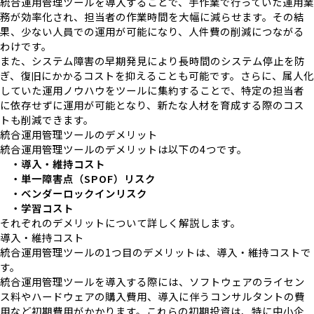
統合運用管理ツールを導入することで、手作業で行っていた運用業
務が効率化され、担当者の作業時間を大幅に減らせます。その結
果、少ない人員での運用が可能になり、人件費の削減につながる
わけです。
また、システム障害の早期発見により長時間のシステム停止を防
ぎ、復旧にかかるコストを抑えることも可能です。さらに、属人化
していた運用ノウハウをツールに集約することで、特定の担当者
に依存せずに運用が可能となり、新たな人材を育成する際のコス
トも削減できます。
統合運用管理ツールのデメリット
統合運用管理ツールのデメリットは以下の4つです。
・導入・維持コスト
・単一障害点（SPOF）リスク
・ベンダーロックインリスク
・学習コスト
それぞれのデメリットについて詳しく解説します。
導入・維持コスト
統合運用管理ツールの1つ目のデメリットは、導入・維持コストで
す。
統合運用管理ツールを導入する際には、ソフトウェアのライセン
ス料やハードウェアの購入費用、導入に伴うコンサルタントの費
用など初期費用がかかります。これらの初期投資は、特に中小企