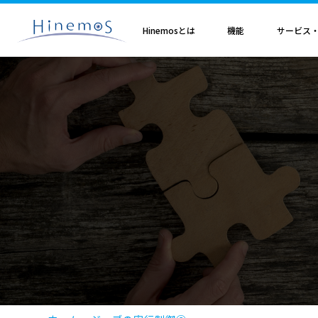
メ
イ
ン
Hinemosとは
機能
サービス
コ
ン
テ
ン
ツ
に
Hinemosとは
基本機能
サブスクリプション
セミナ・イベント
特集
Hinemosアライアンス
製造業
サービス
歩み・利用実績
トレーニング・技術
技術情報
取扱店
オプション
電気・ガス業
移
Hinemosとは
収集・蓄積
Hinemosサブスクリプション
Hinemosセミナ
クラウド運用特集
Hinemosアライアンスとは
Hinemos メッセージフィルタ
APM特集
導入設計・構築支援サービ
Hinemosの利用実績
Hinemosトレーニング
Hinemos技術情報
Hinemos取扱企業一覧
Hinemos ミッショ
動
情報通信業
金融・保険業
監視・性能
Hinemos World 2026
ジョブ特集
Hinemosアライアンス一覧
Hineoms インシデントダッシュボード
RBA特集
Hinemosプロフェッショナ
Hinemosの歩み
技術者認定プログラム
外部サイト公開記事・
Hinemos セキュリ
自動化
Hinemosソリューションセミナ2026
製品移行特集
Hinemos Migration Assistant
バージョンアップ支援サー
Hinemos セキュリ
小売業
教育、学習支援業
共通基本
Hinemos World 2025
AIOps特集
Hinemos AIエージェント
データコンバートサービス
エンタープライズ
Hinemosソリューションセミナ2025
ITSM特集
レポートカスタマイズサー
NTTデータ事例
事例紹介インタビュー資
クラウド・VM管理
セキュリティ運用特集
他製品からの移行サービス
監視特集
Hinemos インシデント
ログ管理特集
Hinemosメッセージフィ
基盤設定の自動化特集
AI基盤による 異常検知支