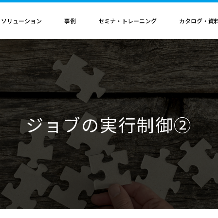
・ソリューション
事例
セミナ・トレーニング
カタログ・資
者認定
導入構成・動作環境
カレンダ
記事
電気機器
ソリューション
ス
ンクリティカルオプション
導入構成
Hinemosイベントカレンダ
Hinemos記事
SAP連携ソリューション
サービス業
ル QAサービス
書籍
ティ ネットワーク診断オプション
動作環境
IT運用管理コラム
SAP HANA運用管理ソリューション
ビス
ティ アプリケーション診断オプション
サポートサイクル
官公庁・自治体
ジョブの実行制御②
ビス
料（PDF）
ダッシュボード テーブルカスタマイズサービス
ルタ 導入支援サービス
援サービス