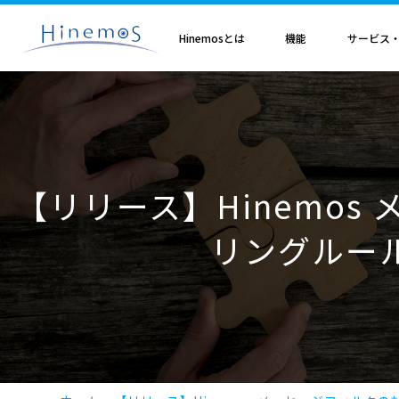
メ
イ
ン
Hinemosとは
機能
サービス
コ
ン
テ
ン
ツ
に
Hinemosとは
基本機能
サブスクリプション
セミナ・イベント
特集
Hinemosアライアンス
製造業
サービス
歩み・利用実績
トレーニング・技術
技術情報
取扱店
オプション
電気・ガス業
移
Hinemosとは
収集・蓄積
Hinemosサブスクリプション
Hinemosセミナ
クラウド運用特集
Hinemosアライアンスとは
Hinemos メッセージフィルタ
APM特集
導入設計・構築支援サービ
Hinemosの利用実績
Hinemosトレーニング
Hinemos技術情報
Hinemos取扱企業一覧
Hinemos ミッショ
動
情報通信業
金融・保険業
監視・性能
Hinemos World 2026
ジョブ特集
Hinemosアライアンス一覧
Hineoms インシデントダッシュボード
RBA特集
Hinemosプロフェッショナ
Hinemosの歩み
技術者認定プログラム
外部サイト公開記事・
Hinemos セキュリ
自動化
Hinemosソリューションセミナ2026
製品移行特集
Hinemos Migration Assistant
バージョンアップ支援サー
Hinemos セキュリ
【リリース】Hinemo
小売業
教育、学習支援業
共通基本
Hinemos World 2025
AIOps特集
Hinemos AIエージェント
データコンバートサービス
エンタープライズ
Hinemosソリューションセミナ2025
ITSM特集
レポートカスタマイズサー
リングルー
NTTデータ事例
事例紹介インタビュー資
クラウド・VM管理
セキュリティ運用特集
他製品からの移行サービス
監視特集
Hinemos インシデント
ログ管理特集
Hinemosメッセージフィ
基盤設定の自動化特集
AI基盤による 異常検知支