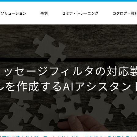
・ソリューション
事例
セミナ・トレーニング
カタログ・資
者認定
導入構成・動作環境
カレンダ
記事
電気機器
ソリューション
ス
ンクリティカルオプション
導入構成
Hinemosイベントカレンダ
Hinemos記事
SAP連携ソリューション
サービス業
ル QAサービス
書籍
ティ ネットワーク診断オプション
動作環境
IT運用管理コラム
SAP HANA運用管理ソリューション
ビス
ティ アプリケーション診断オプション
サポートサイクル
s メッセージフィルタの対
官公庁・自治体
ビス
ルを作成するAIアシスタン
料（PDF）
ダッシュボード テーブルカスタマイズサービス
ルタ 導入支援サービス
援サービス