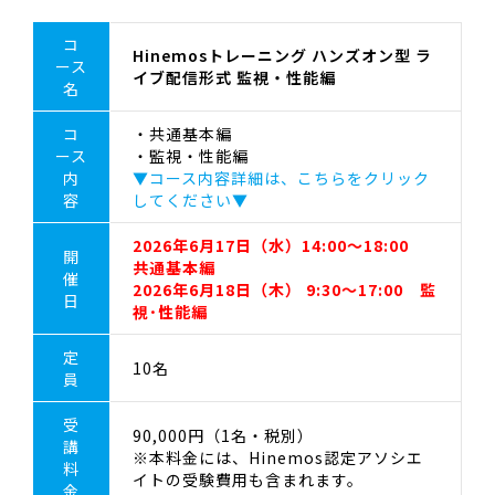
コ
Hinemosトレーニング ハンズオン型 ラ
ース
イブ配信形式 監視・性能編
名
コ
・共通基本編
ース
・監視・性能編
内
▼コース内容詳細は、こちらをクリック
容
してください▼
2026年6月17日（水）14:00～18:00
開
共通基本編
催
2026年6月18日（木） 9:30～17:00 監
日
視･性能編
定
10名
員
受
90,000円（1名・税別）
講
※本料金には、Hinemos認定アソシエ
料
イトの受験費用も含まれます。
金