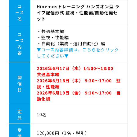
コ
Hinemosトレーニング ハンズオン型 ラ
ース
イブ配信形式 監視・性能編/自動化編セ
名
ット
・共通基本編
コ
・監視・性能編
ース
・自動化（業務・運用自動化）編
内
▼コース内容詳細は、こちらをクリック
容
してください▼
2026年6月17日（水）14:00～18:00
共通基本編
開
2026年6月18日（木） 9:30～17:00 監
催
視・性能編
日
2026年6月19日（金） 9:30～17:00 自
動化編
定
10名
員
受
120,000円（1名・税別）
講