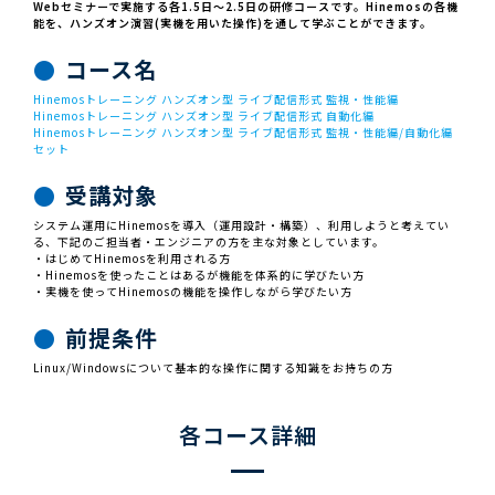
Webセミナーで実施する各1.5日～2.5日の研修コースです。Hinemosの各機
能を、ハンズオン演習(実機を用いた操作)を通して学ぶことができます。
コース名
Hinemosトレーニング ハンズオン型 ライブ配信形式 監視・性能編
Hinemosトレーニング ハンズオン型 ライブ配信形式 自動化編
Hinemosトレーニング ハンズオン型 ライブ配信形式 監視・性能編/自動化編
セット
受講対象
システム運用にHinemosを導入（運用設計・構築）、利用しようと考えてい
る、下記のご担当者・エンジニアの方を主な対象としています。
・はじめてHinemosを利用される方
・Hinemosを使ったことはあるが機能を体系的に学びたい方
・実機を使ってHinemosの機能を操作しながら学びたい方
前提条件
Linux/Windowsについて基本的な操作に関する知識をお持ちの方
各コース詳細