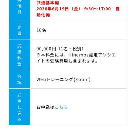
共通基本編
催
2026年6月19日（金） 9:30～17:00 自
日
動化編
定
10名
員
受
90,000円（1名・税別）
講
※本料金には、Hinemos認定アソシエ
料
イトの受験費用も含まれます。
金
会
Webトレーニング(Zoom)
場
お
申
し
お申込は
こちら
込
み