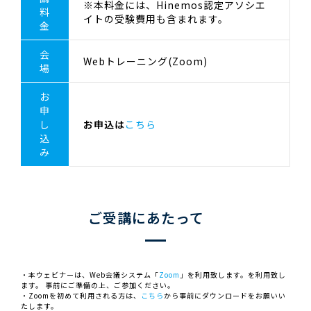
※本料金には、Hinemos認定アソシエ
料
イトの受験費用も含まれます。
金
会
Webトレーニング(Zoom)
場
お
申
し
お申込は
こちら
込
み
ご受講にあたって
・本ウェビナーは、Web会議システム「
Zoom
」を利用致します。を利用致し
ます。 事前にご準備の上、ご参加ください。
・Zoomを初めて利用される方は、
こちら
から事前にダウンロードをお願いい
たします。