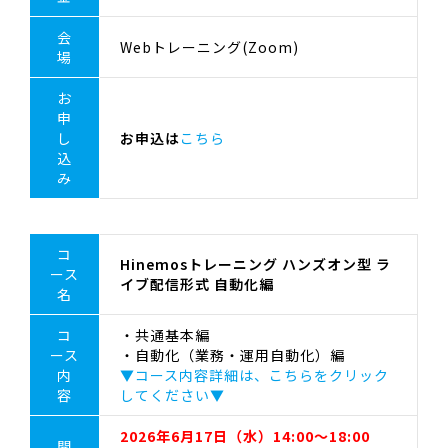
会
Webトレーニング(Zoom)
場
お
申
し
お申込は
こちら
込
み
コ
Hinemosトレーニング ハンズオン型 ラ
ース
イブ配信形式 自動化編
名
コ
・共通基本編
ース
・自動化（業務・運用自動化）編
内
▼コース内容詳細は、こちらをクリック
容
してください▼
2026年6月17日（水）14:00～18:00
開