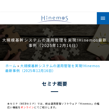
メ
イ
ン
コ
ン
テ
ン
大規模基幹システムの運用管理を実現!Hinemos最新
ツ
に
事例（2025年12月16日）
移
動
ホーム
大規模基幹システムの運用管理を実現!Hinemos
最新事例（2025年12月16日）
セミナ概要
本セミナ（WEBセミナ）では、統合運用管理ソフトウェア「Hinemos」の幅
広い機能を
オンライン
にてご紹介します。