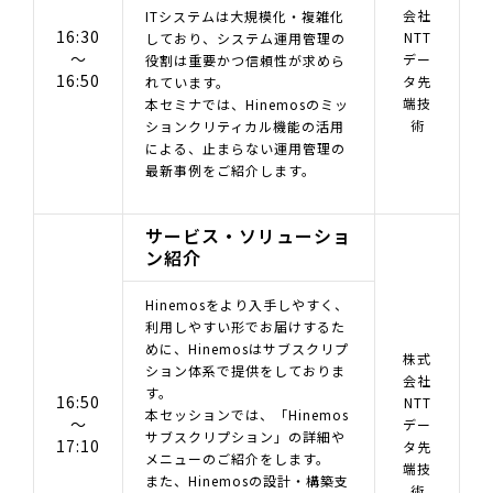
会社
ITシステムは大規模化・複雑化
16:30
NTT
しており、システム運用管理の
～
デー
役割は重要かつ信頼性が求めら
16:50
タ先
れています。
端技
本セミナでは、Hinemosのミッ
術
ションクリティカル機能の活用
による、止まらない運用管理の
最新事例をご紹介します。
サービス・ソリューショ
ン紹介
Hinemosをより入手しやすく、
利用しやすい形でお届けするた
めに、Hinemosはサブスクリプ
株式
ション体系で提供をしておりま
会社
す。
16:50
NTT
本セッションでは、「Hinemos
～
デー
サブスクリプション」の詳細や
17:10
タ先
メニューのご紹介をします。
端技
また、Hinemosの設計・構築支
術