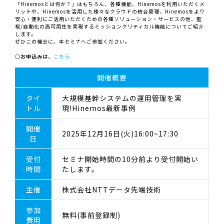
「Hinemosとは何か？」はもちろん、各種機能、Hinemosを利用いただくメ
リットや、Hinemosを活用した様々なクラウドの統合管理、Hinemosをより
安心・便利にご活用いただくための各種ソリューション・サービスの他、監
視/自動化の高可用性を実現するミッションクリティカル機能についてご紹介
します。
ぜひこの機会に、本セミナへご参加ください。
○お申込みは、
こちら
開催概要
タイ
大規模基幹システムの運用管理を実
トル
現!Hinemos最新事例
開催
2025年12月16日(火)16:00~17:30
日
受付
セミナ開始時間の10分前より受付開始い
時間
たします。
主催
株式会社NTTデータ先端技術
参加
無料(事前登録制)
費用