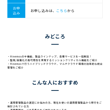
お申
お申し込みは、
こちら
から
込み
みどころ
・Hinemosの全機能、製品ラインナップ、各種サービスを一括解説！
・監視/自動化の高可用性を実現するミッションクリティカル機能をご紹介
・Hinemosで行うハイブリッドクラウド、マルチクラウド環境の効率的な統合
管理をご紹介
こんな人におすすめ
・運用管理製品の選定にお悩みの方、現在お使いの運用管理製品から移行をご
検討されている方
・運用管理サーバの多重化をご検討されている方