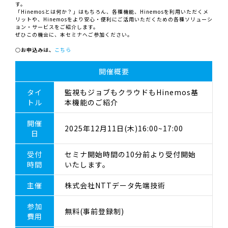
す。
「Hinemosとは何か？」はもちろん、各種機能、Hinemosを利用いただくメ
リットや、Hinemosをより安心・便利にご活用いただくための各種ソリューシ
ョン・サービスをご紹介します。
ぜひこの機会に、本セミナへご参加ください。
○お申込みは、
こちら
開催概要
タイ
監視もジョブもクラウドもHinemos基
トル
本機能のご紹介
開催
2025年12月11日(木)16:00~17:00
日
受付
セミナ開始時間の10分前より受付開始
時間
いたします。
主催
株式会社NTTデータ先端技術
参加
無料(事前登録制)
費用