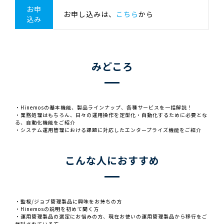
お申
お申し込みは、
こちら
から
込み
みどころ
・Hinemosの基本機能、製品ラインナップ、各種サービスを一括解説！
・業務処理はもちろん、日々の運用操作を定型化・自動化するために必要とな
る、自動化機能をご紹介
・システム運用管理における課題に対応したエンタープライズ機能をご紹介
こんな人におすすめ
・監視/ジョブ管理製品に興味をお持ちの方
・Hinemosの説明を初めて聞く方
・運用管理製品の選定にお悩みの方、現在お使いの運用管理製品から移行をご
検討されている方