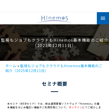
メ
イ
ン
コ
ン
テ
ン
監視もジョブもクラウドもHinemos基本機能のご紹介
ツ
に
（2025年12月11日）
移
動
ホーム
監視もジョブもクラウドもHinemos基本機能のご
紹介（2025年12月11日）
セミナ概要
本セミナ（WEBセミナ）では、統合運用管理ソフトウェア「Hinemos」の基
本機能をはじめ幅広い機能やご利用形態について、
オンライン
にてご紹介しま