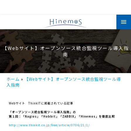
メ
イ
ン
コ
ン
テ
ン
【Webサイト】オープンソース統合監視ツール導入指
ツ
に
南
移
動
ホーム
【Webサイト】オープンソース統合監視ツール導
入指南
Webサイト ThinkITに掲載されている記事
「オープンソース統合監視ツール導入指南」の
第１回：「Nagios」「Hobbit」「ZABBIX」「Hinemos」を徹底比較
http://www.thinkit.co.jp/free/article/0706/21/1/