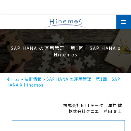
メ
イ
ン
コ
ン
テ
ン
SAP HANA の運用管理 第1回 SAP HANA x
ツ
に
Hinemos
移
動
ホーム
技術情報
SAP HANA の運用管理 第1回 SAP
HANA X Hinemos
株式会社NTTデータ 澤井 健
株式会社クニエ 芦田 剛士