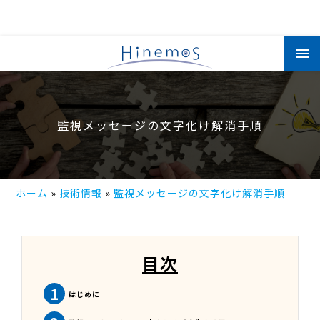
メ
イ
ン
コ
ン
テ
ン
ツ
監視メッセージの文字化け解消手順
に
移
動
ホーム
技術情報
監視メッセージの文字化け解消手順
目次
1
はじめに