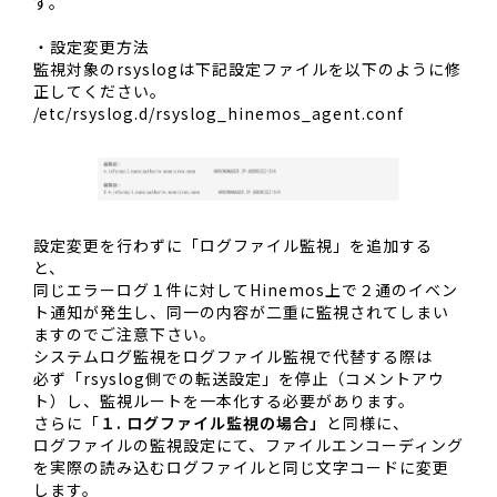
す。
・設定変更方法
監視対象のrsyslogは下記設定ファイルを以下のように修
正してください。
/etc/rsyslog.d/rsyslog_hinemos_agent.conf
設定変更を行わずに「ログファイル監視」を追加する
と、
同じエラーログ１件に対してHinemos上で２通のイベン
ト通知が発生し、同一の内容が二重に監視されてしまい
ますのでご注意下さい。
システムログ監視をログファイル監視で代替する際は
必ず「rsyslog側での転送設定」を停止（コメントアウ
ト）し、監視ルートを一本化する必要があります。
さらに「
１. ログファイル監視の場合」
と同様に、
ログファイルの監視設定にて、ファイルエンコーディング
を実際の読み込むログファイルと同じ文字コードに変更
します。