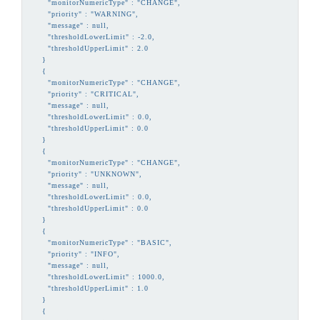
      "monitorNumericType" : "CHANGE",

      "priority" : "WARNING",

      "message" : null,

      "thresholdLowerLimit" : -2.0,

      "thresholdUpperLimit" : 2.0

    }

    {

      "monitorNumericType" : "CHANGE",

      "priority" : "CRITICAL",

      "message" : null,

      "thresholdLowerLimit" : 0.0,

      "thresholdUpperLimit" : 0.0

    }

    {

      "monitorNumericType" : "CHANGE",

      "priority" : "UNKNOWN",

      "message" : null,

      "thresholdLowerLimit" : 0.0,

      "thresholdUpperLimit" : 0.0

    }

    {

      "monitorNumericType" : "BASIC",

      "priority" : "INFO",

      "message" : null,

      "thresholdLowerLimit" : 1000.0,

      "thresholdUpperLimit" : 1.0

    }

    {
