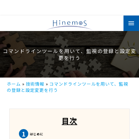
メ
イ
ン
コ
ン
テ
ン
コマンドラインツールを用いて、監視の登録と設定変
ツ
に
更を行う
移
動
ホーム
技術情報
コマンドラインツールを用いて、監視
の登録と設定変更を行う
目次
1
はじめに