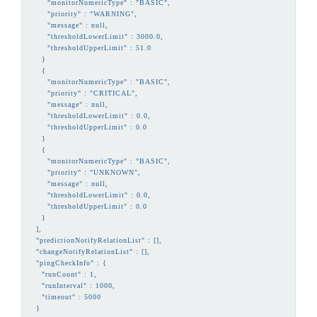
      "monitorNumericType" : "BASIC",

      "priority" : "WARNING",

      "message" : null,

      "thresholdLowerLimit" : 3000.0,

      "thresholdUpperLimit" : 51.0

    }

    {

      "monitorNumericType" : "BASIC",

      "priority" : "CRITICAL",

      "message" : null,

      "thresholdLowerLimit" : 0.0,

      "thresholdUpperLimit" : 0.0

    }

    {

      "monitorNumericType" : "BASIC",

      "priority" : "UNKNOWN",

      "message" : null,

      "thresholdLowerLimit" : 0.0,

      "thresholdUpperLimit" : 0.0

    }

  ],

  "predictionNotifyRelationList" : [],

  "changeNotifyRelationList" : [],

  "pingCheckInfo" : {

    "runCount" : 1,

    "runInterval" : 1000,

    "timeout" : 5000

  }
