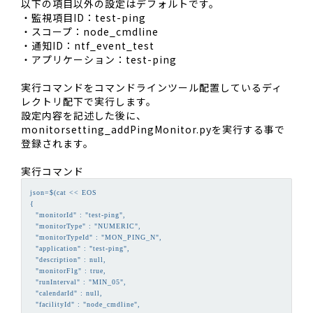
以下の項目以外の設定はデフォルトです。
・監視項目ID：test-ping
・スコープ：node_cmdline
・通知ID：ntf_event_test
・アプリケーション：test-ping
実行コマンドをコマンドラインツール配置しているディ
レクトリ配下で実行します。
設定内容を記述した後に、
monitorsetting_addPingMonitor.pyを実行する事で
登録されます。
実行コマンド
json=$(cat << EOS

{

  "monitorId" : "test-ping",

  "monitorType" : "NUMERIC",

  "monitorTypeId" : "MON_PING_N", 

  "application" : "test-ping",

  "description" : null,

  "monitorFlg" : true,

  "runInterval" : "MIN_05",

  "calendarId" : null,

  "facilityId" : "node_cmdline",
