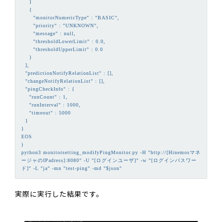
    }

    {

      "monitorNumericType" : "BASIC",

      "priority" : "UNKNOWN",

      "message" : null,

      "thresholdLowerLimit" : 0.0,

      "thresholdUpperLimit" : 0.0

    }

  ],

  "predictionNotifyRelationList" : [],

  "changeNotifyRelationList" : [],

  "pingCheckInfo" : {

    "runCount" : 1,

    "runInterval" : 1000,

    "timeout" : 5000

  }

}

EOS

)

python3 monitorsetting_modifyPingMonitor.py -H "http://[Hinemosマネ
ージャのIPadress]:8080" -U "[ログインユーザ]" -w "[ログインパスワー
実際に実行した結果です。