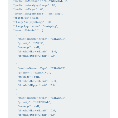
  "predictionMethod" : "POLYNOMIAL_1",

  "predictionAnalysysRange" : 60,

  "predictionTarget" : 60,

  "predictionApplication" : "test-ping",

  "changeFlg" : false,

  "changeAnalysysRange" : 60,

  "changeApplication" : "test-ping",

  "numericValueInfo" : [

    {

      "monitorNumericType" : "CHANGE",

      "priority" : "INFO",

      "message" : null,

      "thresholdLowerLimit" : -1.0,

      "thresholdUpperLimit" : 1.0

    }

    {

      "monitorNumericType" : "CHANGE",

      "priority" : "WARNING",

      "message" : null,

      "thresholdLowerLimit" : -2.0,

      "thresholdUpperLimit" : 2.0

    }

    {

      "monitorNumericType" : "CHANGE",

      "priority" : "CRITICAL",

      "message" : null,

      "thresholdLowerLimit" : 0.0,

      "thresholdUpperLimit" : 0.0
