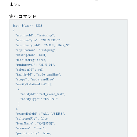
ます。
実行コマンド
json=$(cat << EOS

{

  "monitorId" : "test-ping",

  "monitorType" : "NUMERIC",

  "monitorTypeId" : "MON_PING_N", 

  "application" : "test-ping",

  "description" : null,

  "monitorFlg" : true,

  "runInterval" : "MIN_01",

  "calendarId" : null,

  "facilityId" : "node_cmdline",

  "scope" : "node_cmdline",

  "notifyRelationList" : [

    {

      "notifyId" : "ntf_event_test",

      "notifyType" : "EVENT"

    }

  ],

  "ownerRoleId" : "ALL_USERS",

  "collectorFlg" : false,

  "itemName" : "応答時間",

  "measure" : "msec",

  "predictionFlg" : false,
