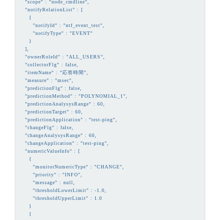
  "scope" : "node_cmdline",

  "notifyRelationList" : [

    {

      "notifyId" : "ntf_event_test",

      "notifyType" : "EVENT"

    }

  ],

  "ownerRoleId" : "ALL_USERS",

  "collectorFlg" : false,

  "itemName" : "応答時間",

  "measure" : "msec",

  "predictionFlg" : false,

  "predictionMethod" : "POLYNOMIAL_1",

  "predictionAnalysysRange" : 60,

  "predictionTarget" : 60,

  "predictionApplication" : "test-ping",

  "changeFlg" : false,

  "changeAnalysysRange" : 60,

  "changeApplication" : "test-ping",

  "numericValueInfo" : [

    {

      "monitorNumericType" : "CHANGE",

      "priority" : "INFO",

      "message" : null,

      "thresholdLowerLimit" : -1.0,

      "thresholdUpperLimit" : 1.0

    }

    {
