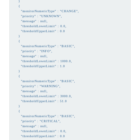
    }

    {

      "monitorNumericType" : "CHANGE",

      "priority" : "UNKNOWN",

      "message" : null,

      "thresholdLowerLimit" : 0.0,

      "thresholdUpperLimit" : 0.0

    }

    {

      "monitorNumericType" : "BASIC",

      "priority" : "INFO",

      "message" : null,

      "thresholdLowerLimit" : 1000.0,

      "thresholdUpperLimit" : 1.0

    }

    {

      "monitorNumericType" : "BASIC",

      "priority" : "WARNING",

      "message" : null,

      "thresholdLowerLimit" : 3000.0,

      "thresholdUpperLimit" : 51.0

    }

    {

      "monitorNumericType" : "BASIC",

      "priority" : "CRITICAL",

      "message" : null,

      "thresholdLowerLimit" : 0.0,

      "thresholdUpperLimit" : 0.0
