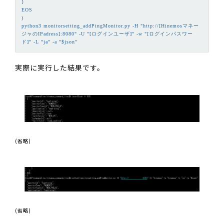
}

EOS

)

python3 monitorsetting_addPingMonitor.py -H "http://[Hinemosマネー
ジャのIPadress]:8080" -U "[ログインユーザ]" -w "[ログインパスワー
実際に実行した結果です。
(省略)
(省略)