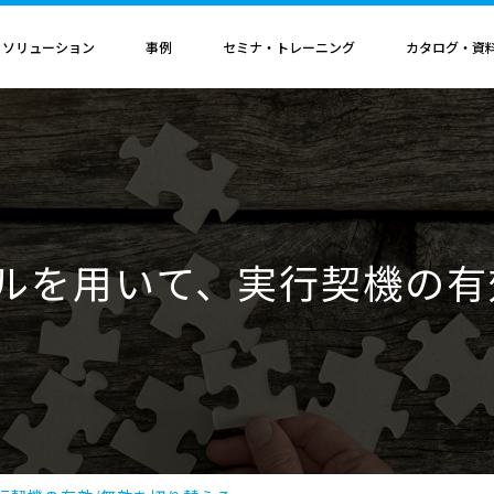
・ソリューション
事例
セミナ・トレーニング
カタログ・資
者認定
導入構成・動作環境
カレンダ
記事
電気機器
ソリューション
ス
ンクリティカルオプション
導入構成
Hinemosイベントカレンダ
Hinemos記事
SAP連携ソリューション
サービス業
ル QAサービス
書籍
ティ ネットワーク診断オプション
動作環境
IT運用管理コラム
SAP HANA運用管理ソリューション
ビス
ティ アプリケーション診断オプション
サポートサイクル
官公庁・自治体
ルを用いて、実行契機の有
ビス
料（PDF）
ダッシュボード テーブルカスタマイズサービス
ルタ 導入支援サービス
援サービス