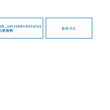
job_setJobKickStatus
おわりに
の使用例