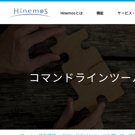
メ
イ
ン
Hinemosとは
機能
サービス
コ
ン
テ
ン
ツ
に
Hinemosとは
基本機能
サブスクリプション
セミナ・イベント
特集
Hinemosアライアンス
製造業
サービス
歩み・利用実績
トレーニング・技術
技術情報
取扱店
オプション
電気・ガス業
移
Hinemosとは
収集・蓄積
Hinemosサブスクリプション
Hinemosセミナ
クラウド運用特集
Hinemosアライアンスとは
Hinemos メッセージフィルタ
APM特集
導入設計・構築支援サービ
Hinemosの利用実績
Hinemosトレーニング
Hinemos技術情報
Hinemos取扱企業一覧
Hinemos ミッショ
動
情報通信業
金融・保険業
監視・性能
Hinemos World 2026
ジョブ特集
Hinemosアライアンス一覧
Hineoms インシデントダッシュボード
RBA特集
Hinemosプロフェッショナ
Hinemosの歩み
技術者認定プログラム
外部サイト公開記事・
Hinemos セキュリ
自動化
Hinemosソリューションセミナ2026
製品移行特集
Hinemos Migration Assistant
バージョンアップ支援サー
Hinemos セキュリ
小売業
教育、学習支援業
共通基本
Hinemos World 2025
AIOps特集
Hinemos AIエージェント
データコンバートサービス
コマンドラインツー
エンタープライズ
Hinemosソリューションセミナ2025
ITSM特集
レポートカスタマイズサー
NTTデータ事例
事例紹介インタビュー資
クラウド・VM管理
セキュリティ運用特集
他製品からの移行サービス
監視特集
Hinemos インシデント
ログ管理特集
Hinemosメッセージフィ
基盤設定の自動化特集
AI基盤による 異常検知支