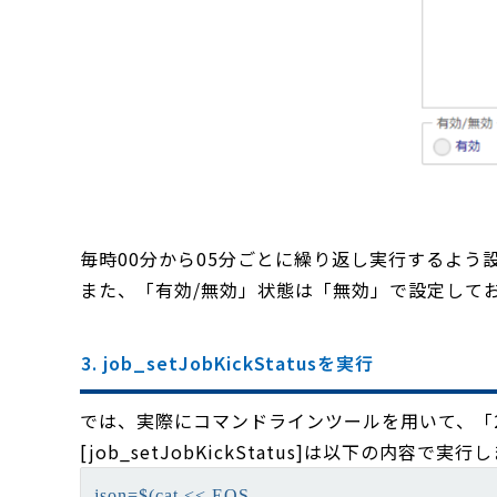
毎時00分から05分ごとに繰り返し実行するよう
また、「有効/無効」状態は「無効」で設定して
3. job_setJobKickStatusを実行
では、実際にコマンドラインツールを用いて、「
[job_setJobKickStatus]は以下の内容で実行
json=$(cat << EOS
