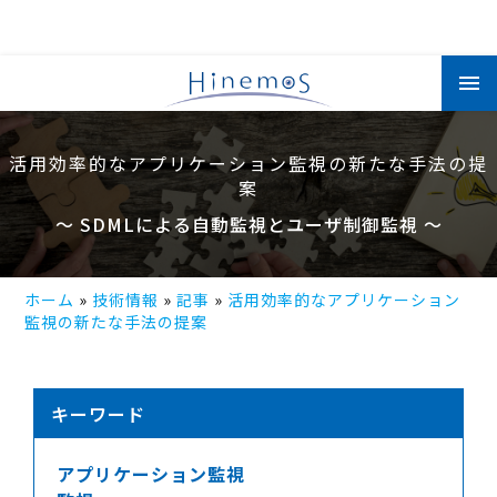
メ
イ
ン
コ
ン
テ
活用効率的なアプリケーション監視の新たな手法の提
ン
ツ
案
に
移
～ SDMLによる自動監視とユーザ制御監視 ～
動
ホーム
技術情報
記事
活用効率的なアプリケーション
監視の新たな手法の提案
キーワード
アプリケーション監視