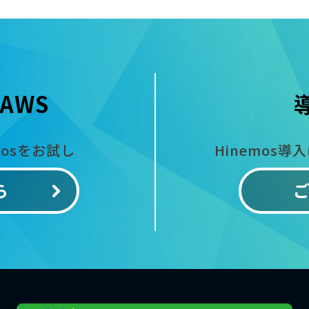
AWS
mosをお試し
Hinemos導
ら