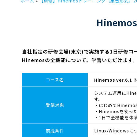
ホーム
【研修】Hinemosトレーニング（集合形式）20
Hinem
当社指定の研修会場(東京)で実施する1日研修コ
Hinemosの全機能について、学習いただけます
コース名
Hinemos ver.
システム運用にHi
す。
受講対象
・はじめてHinem
・Hinemosを使
・1日で全機能を体
前提条件
Linux/Windo