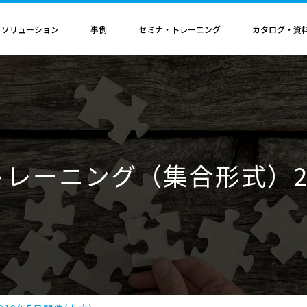
・ソリューション
事例
セミナ・トレーニング
カタログ・資
者認定
導入構成・動作環境
カレンダ
記事
電気機器
ソリューション
ス
ンクリティカルオプション
導入構成
Hinemosイベントカレンダ
Hinemos記事
SAP連携ソリューション
サービス業
ル QAサービス
書籍
ティ ネットワーク診断オプション
動作環境
IT運用管理コラム
SAP HANA運用管理ソリューション
ビス
ティ アプリケーション診断オプション
サポートサイクル
官公庁・自治体
sトレーニング（集合形式）20
ビス
料（PDF）
ダッシュボード テーブルカスタマイズサービス
ルタ 導入支援サービス
援サービス