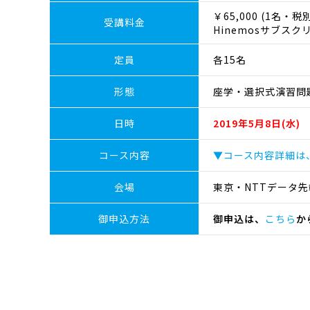
￥65,000 (1名・税別
受講料金
Hinemosサブス
定員
各15名
形態
座学・選択式演習問
日時
2019年5月8日(水) 
コース内容
▼コース内容詳細は
会場
東京・NTTデータ先
御申込方法
御申込は、
こちら
か