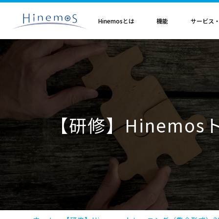
メ
イ
ン
Hinemosとは
機能
サービス
コ
ン
テ
ン
ツ
に
Hinemosとは
基本機能
サブスクリプション
セミナ・イベント
特集
Hinemosアライアンス
製造業
サービス
歩み・利用実績
トレーニング・技術
技術情報
取扱店
オプション
電気・ガス業
移
Hinemosとは
収集・蓄積
Hinemosサブスクリプション
Hinemosセミナ
クラウド運用特集
Hinemosアライアンスとは
Hinemos メッセージフィルタ
APM特集
導入設計・構築支援サービ
Hinemosの利用実績
Hinemosトレーニング
Hinemos技術情報
Hinemos取扱企業一覧
Hinemos ミッショ
動
情報通信業
金融・保険業
監視・性能
Hinemos World 2026
ジョブ特集
Hinemosアライアンス一覧
Hineoms インシデントダッシュボード
RBA特集
Hinemosプロフェッショナ
Hinemosの歩み
技術者認定プログラム
外部サイト公開記事・
Hinemos セキュリ
自動化
Hinemosソリューションセミナ2026
製品移行特集
Hinemos Migration Assistant
バージョンアップ支援サー
Hinemos セキュリ
小売業
教育、学習支援業
共通基本
Hinemos World 2025
AIOps特集
Hinemos AIエージェント
データコンバートサービス
【研修】Hinemo
エンタープライズ
Hinemosソリューションセミナ2025
ITSM特集
レポートカスタマイズサー
NTTデータ事例
事例紹介インタビュー資
クラウド・VM管理
セキュリティ運用特集
他製品からの移行サービス
監視特集
Hinemos インシデント
ログ管理特集
Hinemosメッセージフィ
基盤設定の自動化特集
AI基盤による 異常検知支