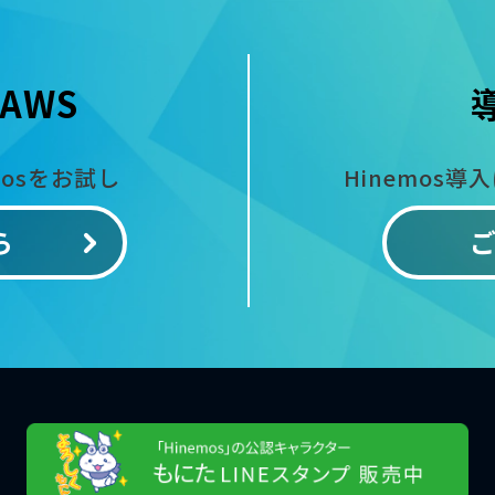
AWS
mosをお試し
Hinemos導
ら