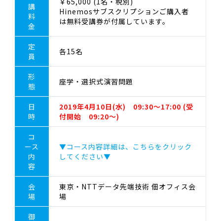
￥65,000 (1名・税別)
講
Hinemosサブスクリプションご購入者
料
は無料受講券が付属しています。
金
定
各15名
員
形
座学・選択式演習問題
態
日
2019年4月10日(水) 09:30～17:00 (受
時
付開始 09:20～)
コ
ース
▼コース内容詳細は、こちらをクリック
内
してください▼
容
会
東京・NTTデータ先端技術 佃オフィス会
場
場
御