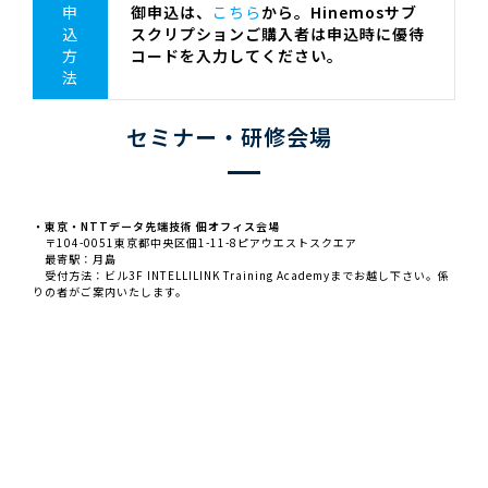
申
御申込は、
こちら
から。Hinemosサブ
込
スクリプションご購入者は申込時に優待
方
コードを入力してください。
法
セミナー・研修会場
・東京・NTTデータ先端技術 佃オフィス会場
〒104-0051東京都中央区佃1-11-8ピアウエストスクエア
最寄駅：月島
受付方法：ビル3F INTELLILINK Training Academyまでお越し下さい。係
りの者がご案内いたします。