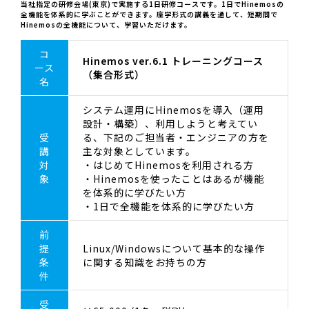
当社指定の研修会場(東京)で実施する1日研修コースです。1日でHinemosの
全機能を体系的に学ぶことができます。座学形式の講義を通して、短期間で
Hinemosの全機能について、学習いただけます。
コ
Hinemos ver.6.1 トレーニングコース
ース
（集合形式）
名
システム運用にHinemosを導入（運用
設計・構築）、利用しようと考えてい
受
る、下記のご担当者・エンジニアの方を
講
主な対象としています。
対
・はじめてHinemosを利用される方
象
・Hinemosを使ったことはあるが機能
を体系的に学びたい方
・1日で全機能を体系的に学びたい方
前
提
Linux/Windowsについて基本的な操作
条
に関する知識をお持ちの方
件
受