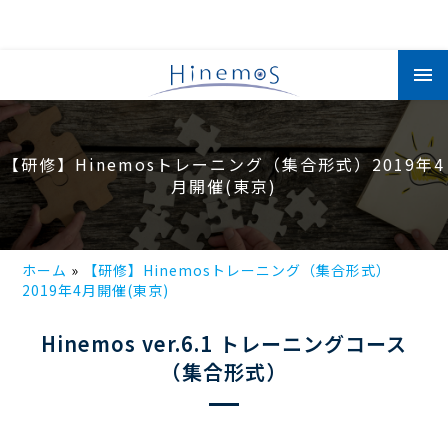
メ
イ
ン
コ
ン
テ
ン
【研修】Hinemosトレーニング（集合形式）2019年4
ツ
に
月開催(東京)
移
動
ホーム
【研修】Hinemosトレーニング（集合形式）
2019年4月開催(東京)
Hinemos ver.6.1 トレーニングコース
（集合形式）