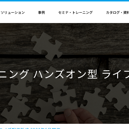
・ソリューション
事例
セミナ・トレーニング
カタログ・資
者認定
導入構成・動作環境
カレンダ
記事
電気機器
ソリューション
ス
ンクリティカルオプション
導入構成
Hinemosイベントカレンダ
Hinemos記事
SAP連携ソリューション
サービス業
ル QAサービス
書籍
ティ ネットワーク診断オプション
動作環境
IT運用管理コラム
SAP HANA運用管理ソリューション
ビス
ティ アプリケーション診断オプション
サポートサイクル
官公庁・自治体
ーニング ハンズオン型 ライブ
ビス
料（PDF）
ダッシュボード テーブルカスタマイズサービス
ルタ 導入支援サービス
援サービス