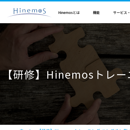
メ
イ
ン
Hinemosとは
機能
サービス
コ
ン
テ
ン
ツ
に
Hinemosとは
基本機能
サブスクリプション
セミナ・イベント
特集
Hinemosアライアンス
製造業
サービス
歩み・利用実績
トレーニング・技術
技術情報
取扱店
オプション
電気・ガス業
移
Hinemosとは
収集・蓄積
Hinemosサブスクリプション
Hinemosセミナ
クラウド運用特集
Hinemosアライアンスとは
Hinemos メッセージフィルタ
APM特集
導入設計・構築支援サービ
Hinemosの利用実績
Hinemosトレーニング
Hinemos技術情報
Hinemos取扱企業一覧
Hinemos ミッショ
動
情報通信業
金融・保険業
監視・性能
Hinemos World 2026
ジョブ特集
Hinemosアライアンス一覧
Hineoms インシデントダッシュボード
RBA特集
Hinemosプロフェッショナ
Hinemosの歩み
技術者認定プログラム
外部サイト公開記事・
Hinemos セキュリ
自動化
Hinemosソリューションセミナ2026
製品移行特集
Hinemos Migration Assistant
バージョンアップ支援サー
Hinemos セキュリ
小売業
教育、学習支援業
共通基本
Hinemos World 2025
AIOps特集
Hinemos AIエージェント
データコンバートサービス
【研修】Hinemosトレ
エンタープライズ
Hinemosソリューションセミナ2025
ITSM特集
レポートカスタマイズサー
NTTデータ事例
事例紹介インタビュー資
クラウド・VM管理
セキュリティ運用特集
他製品からの移行サービス
監視特集
Hinemos インシデント
ログ管理特集
Hinemosメッセージフィ
基盤設定の自動化特集
AI基盤による 異常検知支