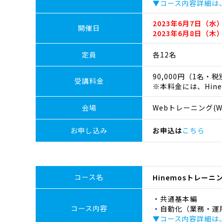
▼コース内容詳細は
2023年6月7日（水）
開催日
2023年6月8日（木）
定員
各12名
90,000円（1名・
受講料金
※本料金には、Hin
会場
Webトレーニング(We
お申し込み
お申込は
こちら
コース名
Hinemosトレー
・共通基本編
コース内容
・自動化（業務・運
▼コース内容詳細は