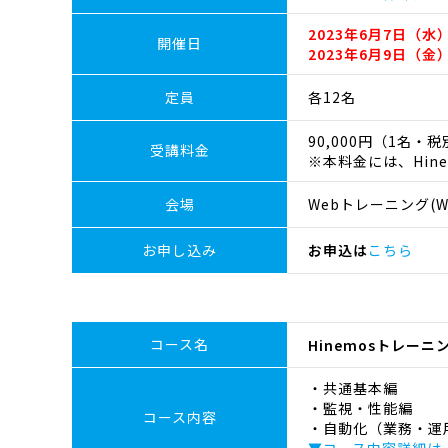
2023年6月7日（水）
開催日
2023年6月9日（金）
定員
各12名
90,000円（1名・
受講料金
※本料金には、Hin
会場
Webトレーニング(We
お申し込み
お申込は
こちら
コース名
Hinemosトレー
・共通基本編
・監視・性能編
コース内容
・自動化（業務・運