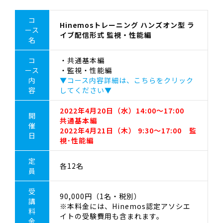
コ
Hinemosトレーニング ハンズオン型 ラ
ース
イブ配信形式 監視・性能編
名
コ
・共通基本編
ース
・監視・性能編
内
▼コース内容詳細は、こちらをクリック
容
してください▼
2022年4月20日（水）14:00～17:00
開
共通基本編
催
2022年4月21日（木） 9:30～17:00 監
日
視･性能編
定
各12名
員
受
90,000円（1名・税別）
講
※本料金には、Hinemos認定アソシエ
料
イトの受験費用も含まれます。
金