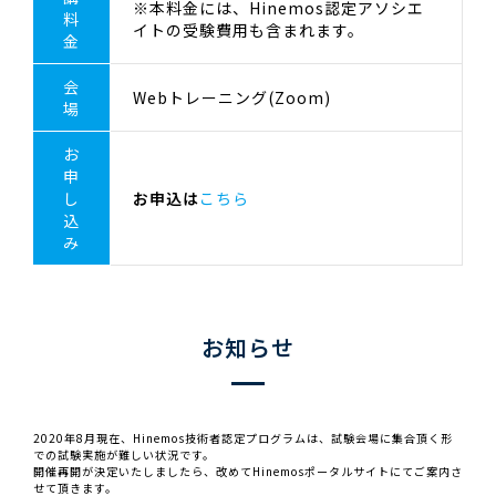
※本料金には、Hinemos認定アソシエ
料
イトの受験費用も含まれます。
金
会
Webトレーニング(Zoom)
場
お
申
し
お申込は
こちら
込
み
お知らせ
2020年8月現在、Hinemos技術者認定プログラムは、試験会場に集合頂く形
での試験実施が難しい状況です。
開催再開が決定いたしましたら、改めてHinemosポータルサイトにてご案内さ
せて頂きます。