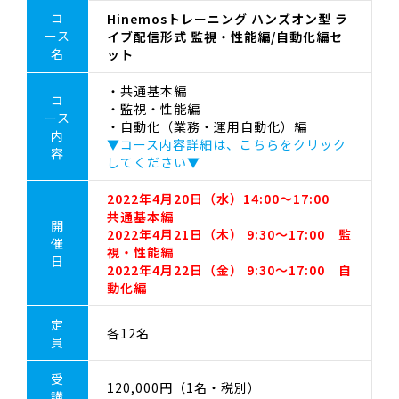
コ
Hinemosトレーニング ハンズオン型 ラ
ース
イブ配信形式 監視・性能編/自動化編セ
名
ット
・共通基本編
コ
・監視・性能編
ース
・自動化（業務・運用自動化）編
内
▼コース内容詳細は、こちらをクリック
容
してください▼
2022年4月20日（水）14:00～17:00
共通基本編
開
2022年4月21日（木） 9:30～17:00
監
催
視・性能編
日
2022年4月22日（金） 9:30～17:00
自
動化編
定
各12名
員
受
120,000円（1名・税別）
講