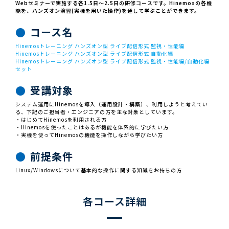
Webセミナーで実施する各1.5日～2.5日の研修コースです。Hinemosの各機
能を、ハンズオン演習(実機を用いた操作)を通して学ぶことができます。
コース名
Hinemosトレーニング ハンズオン型 ライブ配信形式 監視・性能編
Hinemosトレーニング ハンズオン型 ライブ配信形式 自動化編
Hinemosトレーニング ハンズオン型 ライブ配信形式 監視・性能編/自動化編
セット
受講対象
システム運用にHinemosを導入（運用設計・構築）、利用しようと考えてい
る、下記のご担当者・エンジニアの方を主な対象としています。
・はじめてHinemosを利用される方
・Hinemosを使ったことはあるが機能を体系的に学びたい方
・実機を使ってHinemosの機能を操作しながら学びたい方
前提条件
Linux/Windowsについて基本的な操作に関する知識をお持ちの方
各コース詳細