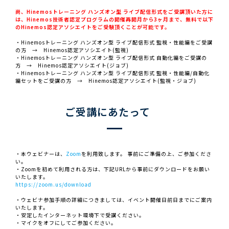
尚、Hinemosトレーニング ハンズオン型 ライブ配信形式をご受講頂いた方に
は、Hinemos技術者認定プログラムの開催再開月から3ヶ月まで、無料で以下
のHinemos認定アソシエイトをご受験頂くことが可能です。
・Hinemosトレーニング ハンズオン型 ライブ配信形式 監視・性能編をご受講
の方 → Hinemos認定アソシエイト(監視)
・Hinemosトレーニング ハンズオン型 ライブ配信形式 自動化編をご受講の
方 → Hinemos認定アソシエイト(ジョブ)
・Hinemosトレーニング ハンズオン型 ライブ配信形式 監視・性能編/自動化
編セットをご受講の方 → Hinemos認定アソシエイト(監視・ジョブ)
ご受講にあたって
・本ウェビナーは、
Zoom
を利用致します。 事前にご準備の上、ご参加くださ
い。
・Zoomを初めて利用される方は、下記URLから事前にダウンロードをお願い
いたします。
https://zoom.us/download
・ウェビナ参加手順の詳細につきましては、イベント開催日前日までにご案内
いたします。
・安定したインターネット環境下で受講ください。
・マイクをオフにしてご参加ください。