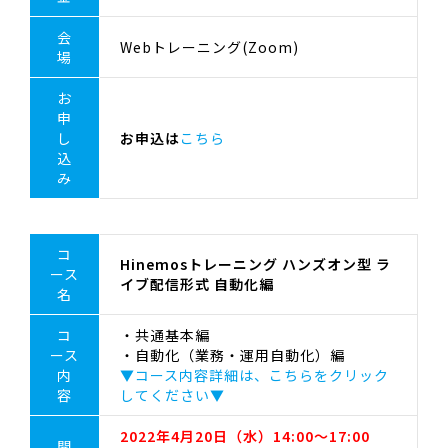
会
Webトレーニング(Zoom)
場
お
申
し
お申込は
こちら
込
み
コ
Hinemosトレーニング ハンズオン型 ラ
ース
イブ配信形式 自動化編
名
コ
・共通基本編
ース
・自動化（業務・運用自動化）編
内
▼コース内容詳細は、こちらをクリック
容
してください▼
2022年4月20日（水）14:00～17:00
開