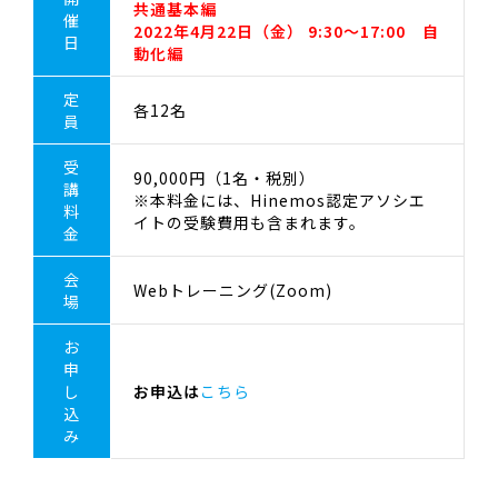
共通基本編
催
2022年4月22日（金） 9:30～17:00 自
日
動化編
定
各12名
員
受
90,000円（1名・税別）
講
※本料金には、Hinemos認定アソシエ
料
イトの受験費用も含まれます。
金
会
Webトレーニング(Zoom)
場
お
申
し
お申込は
こちら
込
み