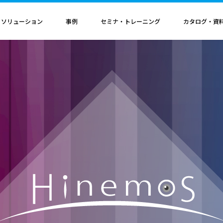
・ソリューション
事例
セミナ・トレーニング
カタログ・資
者認定
導入構成・動作環境
カレンダ
記事
電気機器
ソリューション
ス
ンクリティカルオプション
導入構成
Hinemosイベントカレンダ
Hinemos記事
SAP連携ソリューション
サービス業
ル QAサービス
書籍
ティ ネットワーク診断オプション
動作環境
IT運用管理コラム
SAP HANA運用管理ソリューション
ビス
ティ アプリケーション診断オプション
サポートサイクル
官公庁・自治体
ビス
料（PDF）
ダッシュボード テーブルカスタマイズサービス
ルタ 導入支援サービス
援サービス