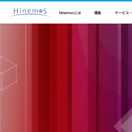
メ
イ
ン
Hinemosとは
機能
サービス
コ
ン
テ
ン
ツ
に
Hinemosとは
基本機能
サブスクリプション
セミナ・イベント
特集
Hinemosアライアンス
製造業
サービス
歩み・利用実績
トレーニング・技術
技術情報
取扱店
オプション
電気・ガス業
移
Hinemosとは
収集・蓄積
Hinemosサブスクリプション
Hinemosセミナ
クラウド運用特集
Hinemosアライアンスとは
Hinemos メッセージフィルタ
APM特集
導入設計・構築支援サービ
Hinemosの利用実績
Hinemosトレーニング
Hinemos技術情報
Hinemos取扱企業一覧
Hinemos ミッショ
動
情報通信業
金融・保険業
監視・性能
Hinemos World 2026
ジョブ特集
Hinemosアライアンス一覧
Hineoms インシデントダッシュボード
RBA特集
Hinemosプロフェッショナ
Hinemosの歩み
技術者認定プログラム
外部サイト公開記事・
Hinemos セキュリ
自動化
Hinemosソリューションセミナ2026
製品移行特集
Hinemos Migration Assistant
バージョンアップ支援サー
Hinemos セキュリ
小売業
教育、学習支援業
共通基本
Hinemos World 2025
AIOps特集
Hinemos AIエージェント
データコンバートサービス
エンタープライズ
Hinemosソリューションセミナ2025
ITSM特集
レポートカスタマイズサー
NTTデータ事例
事例紹介インタビュー資
クラウド・VM管理
セキュリティ運用特集
他製品からの移行サービス
監視特集
Hinemos インシデント
ログ管理特集
Hinemosメッセージフィ
基盤設定の自動化特集
AI基盤による 異常検知支