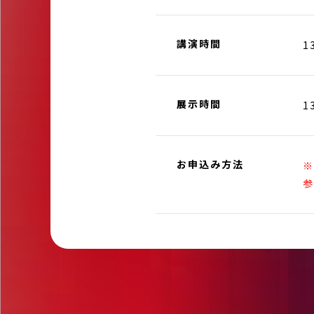
講演時間
1
展示時間
1
お申込み方法
※
参