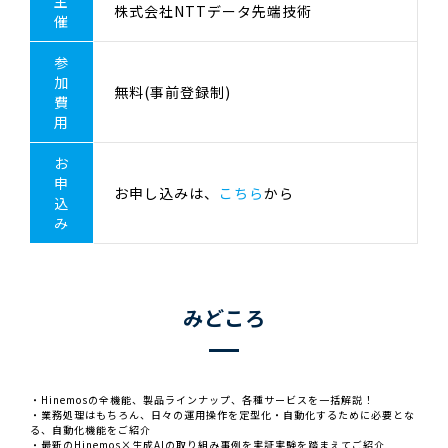
主
株式会社NTTデータ先端技術
催
参
加
無料(事前登録制)
費
用
お
申
お申し込みは、
こちら
から
込
み
みどころ
・Hinemosの全機能、製品ラインナップ、各種サービスを一括解説！
・業務処理はもちろん、日々の運用操作を定型化・自動化するために必要とな
る、自動化機能をご紹介
・最新のHinemos×生成AIの取り組み事例を実証実験を踏まえてご紹介