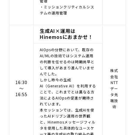
管理
・ミッションクリティカルシス
テムの運用管理
生成AI×運用は
Hinemosにおまかせ！
AIOpsの分野において、既存の
AI/MLの技術ではシステム運用
の判断を任せるのは時期尚早と
して導入があまり進んでいませ
株式
んでした。
会社
しかし昨今の生成
16:30
NTT
AI（Generative AI）を利用する
～
デー
ことで、これまでとは異なる方
16:55
タ先
法によるAIOpsの促進が期待さ
端技
れています。
術
本セッションでは、生成AIを使
ったAIドリブン運用の世界観
と、Hinemosメッセージフィル
タを使用した具体的なユースケ
ース等の生成AIの取り組みの最