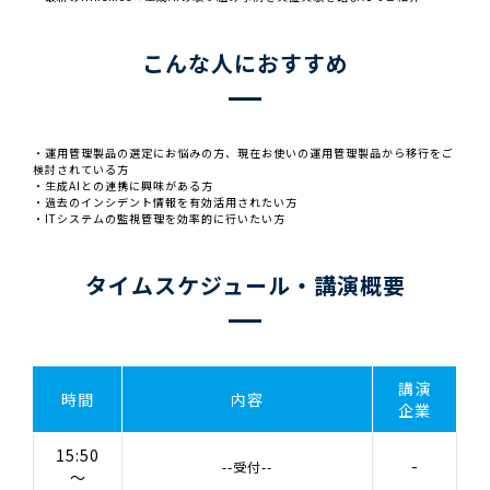
こんな人におすすめ
・運用管理製品の選定にお悩みの方、現在お使いの運用管理製品から移行をご
検討されている方
・生成AIとの連携に興味がある方
・過去のインシデント情報を有効活用されたい方
・ITシステムの監視管理を効率的に行いたい方
タイムスケジュール・講演概要
講演
時間
内容
企業
15:50
-
--受付--
～