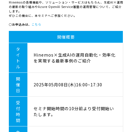
Hinemosの各種機能や、ソリューション・サービスはもちろん、生成AI×運用
の最新の取り組みやAzure OpenAI Service基盤の運用管理について、ご紹介
します。
ぜひこの機会に、本セミナへご参加ください。
○お申込みは、
こちら
開催概要
タ
イ
Hinemos×生成AIの運用自動化・効率化
ト
を実現する最新事例のご紹介
ル
開
催
2025年05月08日(木)16:00~17:30
日
受
付
セミナ開始時間の10分前より受付開始い
時
たします。
間