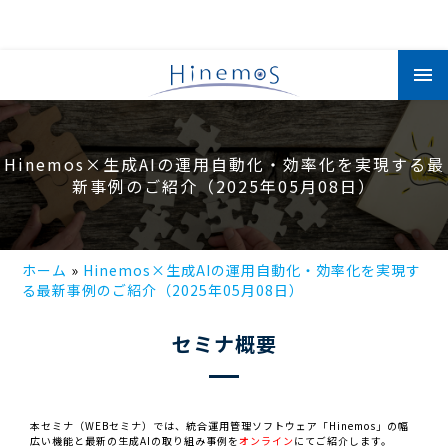
メ
イ
ン
コ
ン
テ
ン
Hinemos×生成AIの運用自動化・効率化を実現する最
ツ
に
新事例のご紹介（2025年05月08日）
移
動
ホーム
Hinemos×生成AIの運用自動化・効率化を実現す
る最新事例のご紹介（2025年05月08日）
セミナ概要
本セミナ（WEBセミナ）では、統合運用管理ソフトウェア「Hinemos」の幅
広い機能と最新の生成AIの取り組み事例を
オンライン
にてご紹介します。