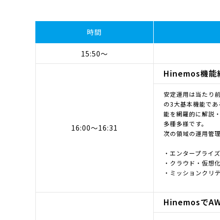
時間
15:50～
Hinemos機
安定運用は当たり前
の3大基本機能で
能を網羅的に解説・
多種多様です。
16:00～16:31
次の領域の運用管理
・エンタープライ
・クラウド・仮想
・ミッションクリ
Hinemosで