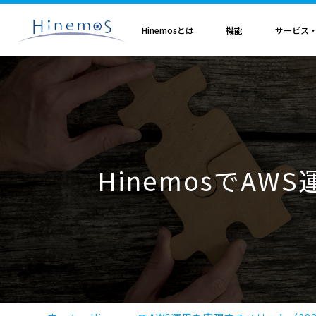
メ
イ
ン
Hinemosとは
機能
サービス
コ
ン
テ
ン
ツ
に
Hinemosとは
基本機能
サブスクリプション
セミナ・イベント
特集
Hinemosアライアンス
製造業
サービス
歩み・利用実績
トレーニング・技術
技術情報
取扱店
オプション
電気・ガス業
移
Hinemosとは
収集・蓄積
Hinemosサブスクリプション
Hinemosセミナ
クラウド運用特集
Hinemosアライアンスとは
Hinemos メッセージフィルタ
APM特集
導入設計・構築支援サービ
Hinemosの利用実績
Hinemosトレーニング
Hinemos技術情報
Hinemos取扱企業一覧
Hinemos ミッショ
動
情報通信業
金融・保険業
監視・性能
Hinemos World 2026
ジョブ特集
Hinemosアライアンス一覧
Hineoms インシデントダッシュボード
RBA特集
Hinemosプロフェッショナ
Hinemosの歩み
技術者認定プログラム
外部サイト公開記事・
Hinemos セキュリ
自動化
Hinemosソリューションセミナ2026
製品移行特集
Hinemos Migration Assistant
バージョンアップ支援サー
Hinemos セキュリ
小売業
教育、学習支援業
共通基本
Hinemos World 2025
AIOps特集
Hinemos AIエージェント
データコンバートサービス
HinemosでAW
エンタープライズ
Hinemosソリューションセミナ2025
ITSM特集
レポートカスタマイズサー
NTTデータ事例
事例紹介インタビュー資
クラウド・VM管理
セキュリティ運用特集
他製品からの移行サービス
監視特集
Hinemos インシデント
ログ管理特集
Hinemosメッセージフィ
基盤設定の自動化特集
AI基盤による 異常検知支