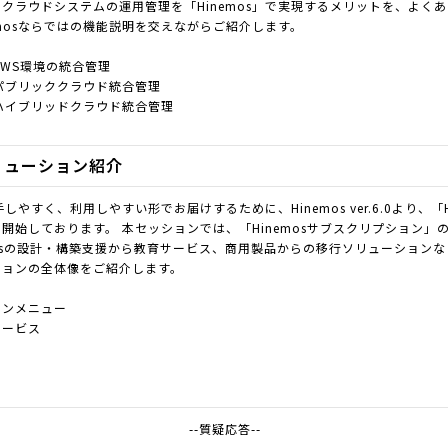
クラウドシステムの運用管理を「Hinemos」で実現するメリットを、よく
emosならではの機能説明を交えながらご紹介します。
るAWS環境の統合管理
るパブリッククラウド統合管理
よるハイブリッドクラウド統合管理
リューション紹介
手しやすく、利用しやすい形でお届けするために、Hinemos ver.6.0より、「
開始しております。 本セッションでは、「Hinemosサブスクリプション」
mosの設計・構築支援から教育サービス、商用製品からの移行ソリューションなど、
ションの全体像をご紹介します。
ョンメニュー
サービス
--質疑応答--