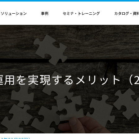
・ソリューション
事例
セミナ・トレーニング
カタログ・資
者認定
導入構成・動作環境
カレンダ
記事
電気機器
ソリューション
ス
ンクリティカルオプション
導入構成
Hinemosイベントカレンダ
Hinemos記事
SAP連携ソリューション
サービス業
ル QAサービス
書籍
ティ ネットワーク診断オプション
動作環境
IT運用管理コラム
SAP HANA運用管理ソリューション
ビス
ティ アプリケーション診断オプション
サポートサイクル
官公庁・自治体
S運用を実現するメリット（2
ビス
料（PDF）
ダッシュボード テーブルカスタマイズサービス
ルタ 導入支援サービス
援サービス