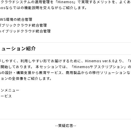
クラウドシステムの運用管理を「Hinemos」で実現するメリットを、よく
emosならではの機能説明を交えながらご紹介します。
るAWS環境の統合管理
るパブリッククラウド統合管理
よるハイブリッドクラウド統合管理
リューション紹介
手しやすく、利用しやすい形でお届けするために、Hinemos ver.6.0より、「
開始しております。 本セッションでは、「Hinemosサブスクリプション」
mosの設計・構築支援から教育サービス、商用製品からの移行ソリューションなど、
ションの全体像をご紹介します。
ョンメニュー
サービス
--質疑応答--