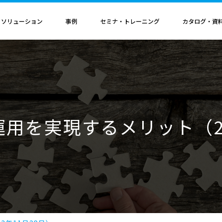
・ソリューション
事例
セミナ・トレーニング
カタログ・資
者認定
導入構成・動作環境
カレンダ
記事
電気機器
ソリューション
ス
ンクリティカルオプション
導入構成
Hinemosイベントカレンダ
Hinemos記事
SAP連携ソリューション
サービス業
ル QAサービス
書籍
ティ ネットワーク診断オプション
動作環境
IT運用管理コラム
SAP HANA運用管理ソリューション
ビス
ティ アプリケーション診断オプション
サポートサイクル
官公庁・自治体
S運用を実現するメリット（2
ビス
料（PDF）
ダッシュボード テーブルカスタマイズサービス
ルタ 導入支援サービス
援サービス