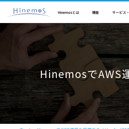
メ
イ
ン
Hinemosとは
機能
サービス
コ
ン
テ
ン
ツ
に
Hinemosとは
基本機能
サブスクリプション
セミナ・イベント
特集
Hinemosアライアンス
製造業
サービス
歩み・利用実績
トレーニング・技術
技術情報
取扱店
オプション
電気・ガス業
移
Hinemosとは
収集・蓄積
Hinemosサブスクリプション
Hinemosセミナ
クラウド運用特集
Hinemosアライアンスとは
Hinemos メッセージフィルタ
APM特集
導入設計・構築支援サービ
Hinemosの利用実績
Hinemosトレーニング
Hinemos技術情報
Hinemos取扱企業一覧
Hinemos ミッショ
動
情報通信業
金融・保険業
監視・性能
Hinemos World 2026
ジョブ特集
Hinemosアライアンス一覧
Hineoms インシデントダッシュボード
RBA特集
Hinemosプロフェッショナ
Hinemosの歩み
技術者認定プログラム
外部サイト公開記事・
Hinemos セキュリ
自動化
Hinemosソリューションセミナ2026
製品移行特集
Hinemos Migration Assistant
バージョンアップ支援サー
Hinemos セキュリ
小売業
教育、学習支援業
共通基本
Hinemos World 2025
AIOps特集
Hinemos AIエージェント
データコンバートサービス
HinemosでAW
エンタープライズ
Hinemosソリューションセミナ2025
ITSM特集
レポートカスタマイズサー
NTTデータ事例
事例紹介インタビュー資
クラウド・VM管理
セキュリティ運用特集
他製品からの移行サービス
監視特集
Hinemos インシデント
ログ管理特集
Hinemosメッセージフィ
基盤設定の自動化特集
AI基盤による 異常検知支