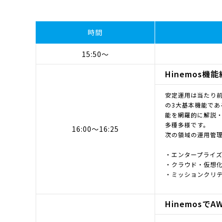
時間
15:50～
Hinemos機
安定運用は当たり前
の3大基本機能で
能を網羅的に解説・
多種多様です。
16:00～16:25
次の領域の運用管理
・エンタープライ
・クラウド・仮想
・ミッションクリ
Hinemosで