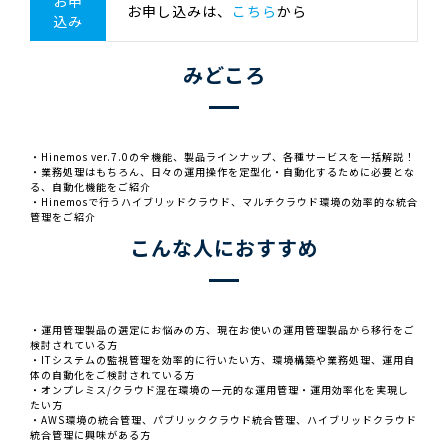
お申
お申し込みは、
こちら
から
込み
みどころ
・Hinemos ver.7.0の全機能、製品ラインナップ、各種サービスを一括解説！
・業務処理はもちろん、日々の運用操作を定型化・自動化するために必要とな
る、自動化機能をご紹介
・Hinemosで行うハイブリッドクラウド、マルチクラウド環境の効率的な統合
管理をご紹介
こんな人におすすめ
・運用管理製品の選定にお悩みの方、現在お使いの運用管理製品から移行をご
検討されている方
・ITシステムの監視管理を効率的に行いたい方、環境構築や業務処理、運用自
体の自動化をご検討されている方
・オンプレミス/クラウド混在環境の一元的な運用管理・運用効率化を実現し
たい方
・AWS環境の統合管理、パブリッククラウド統合管理、ハイブリッドクラウド
統合管理に興味がある方