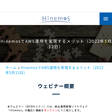
メ
イ
ン
コ
ン
テ
ン
HinemosでAWS運用を実現するメリット（2022年5月
ツ
に
12日）
移
動
ホーム
HinemosでAWS運用を実現するメリット（2022
年5月12日）
ウェビナー概要
本ウェビナー（WEBセミナー）では、統合運用管理ソフトウェア
「Hinemos」の幅広い機能を
オンライン
にてご紹介します。