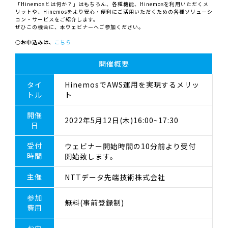
「Hinemosとは何か？」はもちろん、各種機能、Hinemosを利用いただくメ
リットや、Hinemosをより安心・便利にご活用いただくための各種ソリューシ
ョン・サービスをご紹介します。
ぜひこの機会に、本ウェビナーへご参加ください。
○お申込みは、
こちら
開催概要
タイ
HinemosでAWS運用を実現するメリッ
トル
ト
開催
2022年5月12日(木)16:00~17:30
日
受付
ウェビナー開始時間の10分前より受付
時間
開始致します。
主催
NTTデータ先端技術株式会社
参加
無料(事前登録制)
費用