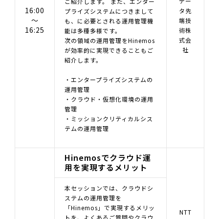
デー
ご紹介します。 また、エンター
16:00
タ先
プライズシステムにつきまして
～
端技
も、に必要とされる運用管理機
16:25
術株
能は多種多様です。
式会
次の領域の運用管理をHinemos
社
が効率的に実現できることもご
紹介します。
・エンタープライズシステムの
運用管理
・クラウド・仮想化環境の運用
管理
・ミッションクリティカルシス
テムの運用管理
Hinemosでクラウド運
用を実現するメリット
本セッションでは、クラウドシ
ステムの運用管理を
「Hinemos」で実現するメリッ
NTT
トを、よくあるご質問やクラウ