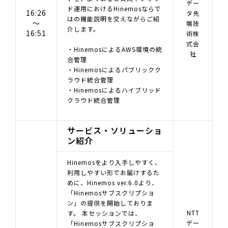
デー
ド運用におけるHinemosならで
16:26
タ先
はの機能説明を交えながらご紹
～
端技
介します。
16:51
術株
式会
・HinemosによるAWS環境の統
社
合管理
・Hinemosによるパブリックク
ラウド統合管理
・Hinemosによるハイブリッド
クラウド統合管理
サービス・ソリューショ
ン紹介
Hinemosをより入手しやすく、
利用しやすい形でお届けするた
めに、Hinemos ver.6.0より、
「Hinemosサブスクリプショ
ン」の提供を開始しておりま
NTT
す。 本セッションでは、
デー
「Hinemosサブスクリプショ