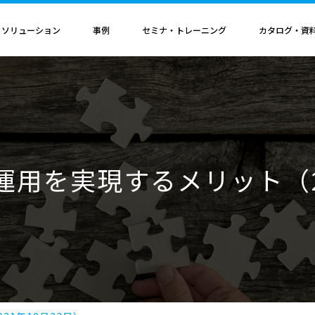
・ソリューション
事例
セミナ・トレーニング
カタログ・資
者認定
導入構成・動作環境
カレンダ
記事
電気機器
ソリューション
ス
ンクリティカルオプション
導入構成
Hinemosイベントカレンダ
Hinemos記事
SAP連携ソリューション
サービス業
ル QAサービス
書籍
ティ ネットワーク診断オプション
動作環境
IT運用管理コラム
SAP HANA運用管理ソリューション
ビス
ティ アプリケーション診断オプション
サポートサイクル
官公庁・自治体
ure運用を実現するメリット（2
ビス
料（PDF）
ダッシュボード テーブルカスタマイズサービス
ルタ 導入支援サービス
援サービス