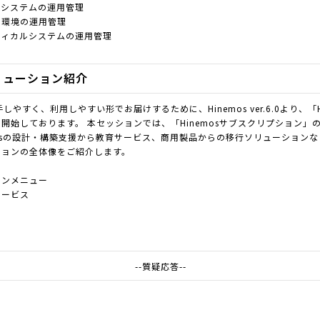
ズシステムの運用管理
化環境の運用管理
ティカルシステムの運用管理
リューション紹介
手しやすく、利用しやすい形でお届けするために、Hinemos ver.6.0より、「
開始しております。 本セッションでは、「Hinemosサブスクリプション」
mosの設計・構築支援から教育サービス、商用製品からの移行ソリューションなど、
ションの全体像をご紹介します。
ョンメニュー
サービス
--質疑応答--