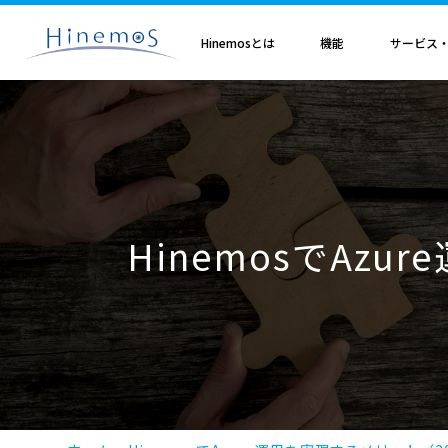
メ
イ
ン
Hinemosとは
機能
サービス
コ
ン
テ
ン
ツ
に
Hinemosとは
基本機能
サブスクリプション
セミナ・イベント
特集
Hinemosアライアンス
製造業
サービス
歩み・利用実績
トレーニング・技術
技術情報
取扱店
オプション
電気・ガス業
移
Hinemosとは
収集・蓄積
Hinemosサブスクリプション
Hinemosセミナ
クラウド運用特集
Hinemosアライアンスとは
Hinemos メッセージフィルタ
APM特集
導入設計・構築支援サービ
Hinemosの利用実績
Hinemosトレーニング
Hinemos技術情報
Hinemos取扱企業一覧
Hinemos ミッショ
動
情報通信業
金融・保険業
監視・性能
Hinemos World 2026
ジョブ特集
Hinemosアライアンス一覧
Hineoms インシデントダッシュボード
RBA特集
Hinemosプロフェッショナ
Hinemosの歩み
技術者認定プログラム
外部サイト公開記事・
Hinemos セキュリ
自動化
Hinemosソリューションセミナ2026
製品移行特集
Hinemos Migration Assistant
バージョンアップ支援サー
Hinemos セキュリ
小売業
教育、学習支援業
共通基本
Hinemos World 2025
AIOps特集
Hinemos AIエージェント
データコンバートサービス
HinemosでAz
エンタープライズ
Hinemosソリューションセミナ2025
ITSM特集
レポートカスタマイズサー
NTTデータ事例
事例紹介インタビュー資
クラウド・VM管理
セキュリティ運用特集
他製品からの移行サービス
監視特集
Hinemos インシデント
ログ管理特集
Hinemosメッセージフィ
基盤設定の自動化特集
AI基盤による 異常検知支