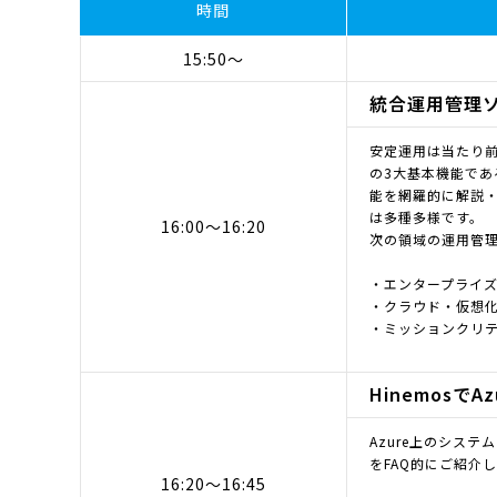
時間
15:50～
統合運用管理ソフ
安定運用は当たり前
の3大基本機能で
能を網羅的に解説・
は多種多様です。
16:00～16:20
次の領域の運用管理
・エンタープライ
・クラウド・仮想
・ミッションクリ
Hinemosで
Azure上のシス
をFAQ的にご紹介
16:20～16:45