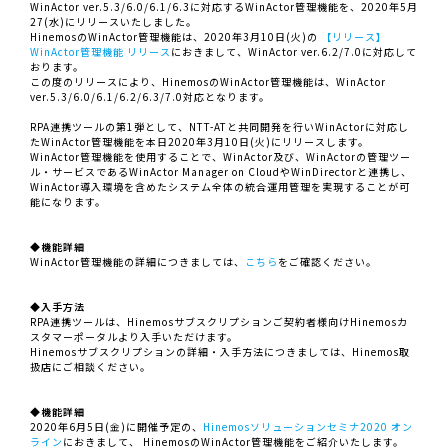
WinActor ver.5.3/6.0/6.1/6.3に対応するWinActor管理機能を、2020年5月
27(水)にリリースいたしました。
HinemosのWinActor管理機能は、2020年3月10日(火)の
【リリース】
WinActor管理機能 リリース
におきまして、WinActor ver.6.2/7.0に対応して
おります。
この度のリリースにより、HinemosのWinActor管理機能は、WinActor
ver.5.3/6.0/6.1/6.2/6.3/7.0対応となります。
RPA連携ツールの第1弾として、NTT-ATと共同開発を行いWinActorに対応し
たWinActor管理機能を本日2020年3月10日(火)にリリースします。
WinActor管理機能を使用することで、WinActor及び、WinActorの管理ツー
ル・サービスであるWinActor Manager on CloudやWinDirectorと連携し、
WinActor導入環境を含めたシステム全体の統合運用管理を実現することが可
能になります。
◆機能詳細
WinActor管理機能の詳細につきましては、
こちら
をご確認ください。
◆入手方法
RPA連携ツールは、Hinemosサブスクリプションご契約者様向けHinemosカ
スタマーポータルより入手いただけます。
Hinemosサブスクリプションの詳細・入手方法につきましては、Hinemos取
扱店にご相談ください。
◆機能詳細
2020年6月5日(金)に開催予定の、
Hinemosソリューションセミナ2020 オン
ライン
におきまして、 HinemosのWinActor管理機能をご紹介いたします。