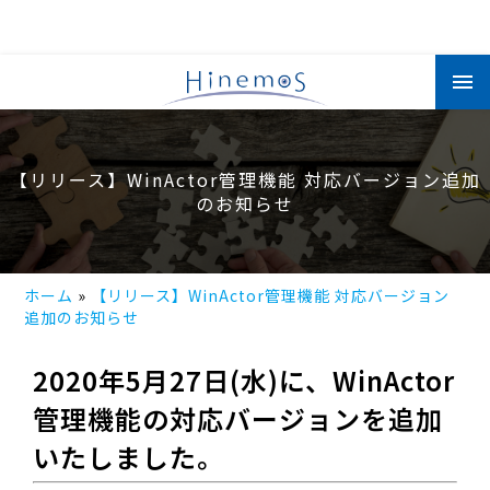
メ
イ
ン
コ
ン
テ
ン
【リリース】WinActor管理機能 対応バージョン追加
ツ
に
のお知らせ
移
動
ホーム
【リリース】WinActor管理機能 対応バージョン
追加のお知らせ
2020年5月27日(水)に、WinActor
管理機能の対応バージョンを追加
いたしました。