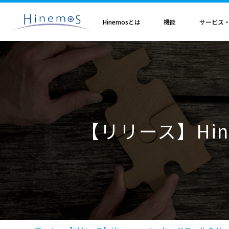
メ
イ
ン
Hinemosとは
機能
サービス
コ
ン
テ
ン
ツ
に
Hinemosとは
基本機能
サブスクリプション
セミナ・イベント
特集
Hinemosアライアンス
製造業
サービス
歩み・利用実績
トレーニング・技術
技術情報
取扱店
オプション
電気・ガス業
移
Hinemosとは
収集・蓄積
Hinemosサブスクリプション
Hinemosセミナ
クラウド運用特集
Hinemosアライアンスとは
Hinemos メッセージフィルタ
APM特集
導入設計・構築支援サービ
Hinemosの利用実績
Hinemosトレーニング
Hinemos技術情報
Hinemos取扱企業一覧
Hinemos ミッショ
動
情報通信業
金融・保険業
監視・性能
Hinemos World 2026
ジョブ特集
Hinemosアライアンス一覧
Hineoms インシデントダッシュボード
RBA特集
Hinemosプロフェッショナ
Hinemosの歩み
技術者認定プログラム
外部サイト公開記事・
Hinemos セキュリ
自動化
Hinemosソリューションセミナ2026
製品移行特集
Hinemos Migration Assistant
バージョンアップ支援サー
Hinemos セキュリ
小売業
教育、学習支援業
共通基本
Hinemos World 2025
AIOps特集
Hinemos AIエージェント
データコンバートサービス
【リリース】Hin
エンタープライズ
Hinemosソリューションセミナ2025
ITSM特集
レポートカスタマイズサー
NTTデータ事例
事例紹介インタビュー資
クラウド・VM管理
セキュリティ運用特集
他製品からの移行サービス
監視特集
Hinemos インシデント
ログ管理特集
Hinemosメッセージフィ
基盤設定の自動化特集
AI基盤による 異常検知支