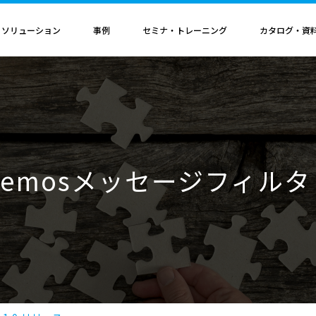
・ソリューション
事例
セミナ・トレーニング
カタログ・資
者認定
導入構成・動作環境
カレンダ
記事
電気機器
ソリューション
ス
ンクリティカルオプション
導入構成
Hinemosイベントカレンダ
Hinemos記事
SAP連携ソリューション
サービス業
ル QAサービス
書籍
ティ ネットワーク診断オプション
動作環境
IT運用管理コラム
SAP HANA運用管理ソリューション
ビス
ティ アプリケーション診断オプション
サポートサイクル
官公庁・自治体
emosメッセージフィルタ ve
ビス
料（PDF）
ダッシュボード テーブルカスタマイズサービス
ルタ 導入支援サービス
援サービス