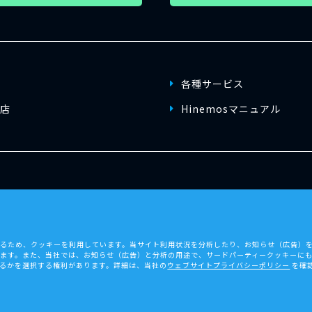
各種サービス
店
Hinemosマニュアル
マップ
著作権・商標について
スレター登録
個人情報保護方針
するため、クッキーを利用しています。当サイト利用状況を分析したり、お知らせ（広告）
報の取扱について
います。また、当社では、お知らせ（広告）と分析の用途で、サードパーティークッキーに
るかを選択する権利があります。詳細は、当社の
ウェブサイトプライバシーポリシー
を確
© 2026 NTT DATA INTELLILINK Corporation