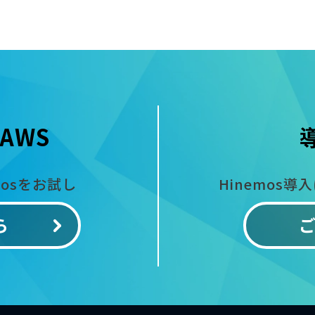
AWS
mosをお試し
Hinemos導
ら