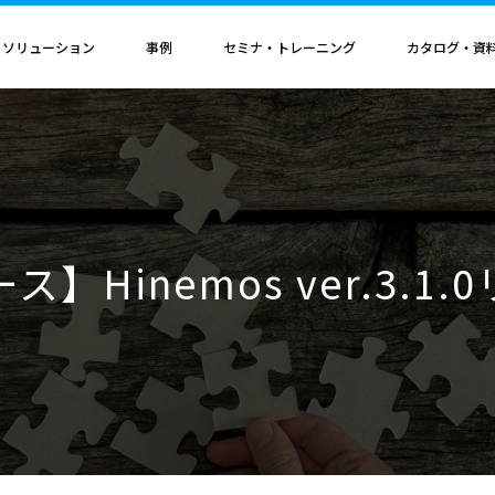
・ソリューション
事例
セミナ・トレーニング
カタログ・資
者認定
導入構成・動作環境
カレンダ
記事
電気機器
ソリューション
ス
ンクリティカルオプション
導入構成
Hinemosイベントカレンダ
Hinemos記事
SAP連携ソリューション
サービス業
ル QAサービス
書籍
ティ ネットワーク診断オプション
動作環境
IT運用管理コラム
SAP HANA運用管理ソリューション
ビス
ティ アプリケーション診断オプション
サポートサイクル
官公庁・自治体
】Hinemos ver.3.1
ビス
料（PDF）
ダッシュボード テーブルカスタマイズサービス
ルタ 導入支援サービス
援サービス