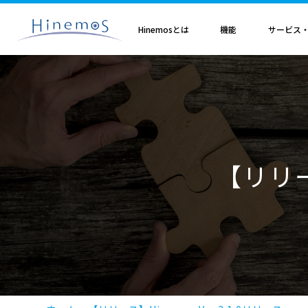
メ
イ
ン
Hinemosとは
機能
サービス
コ
ン
テ
ン
ツ
に
Hinemosとは
基本機能
サブスクリプション
セミナ・イベント
特集
Hinemosアライアンス
製造業
サービス
歩み・利用実績
トレーニング・技術
技術情報
取扱店
オプション
電気・ガス業
移
Hinemosとは
収集・蓄積
Hinemosサブスクリプション
Hinemosセミナ
クラウド運用特集
Hinemosアライアンスとは
Hinemos メッセージフィルタ
APM特集
導入設計・構築支援サービ
Hinemosの利用実績
Hinemosトレーニング
Hinemos技術情報
Hinemos取扱企業一覧
Hinemos ミッショ
動
情報通信業
金融・保険業
監視・性能
Hinemos World 2026
ジョブ特集
Hinemosアライアンス一覧
Hineoms インシデントダッシュボード
RBA特集
Hinemosプロフェッショナ
Hinemosの歩み
技術者認定プログラム
外部サイト公開記事・
Hinemos セキュリ
自動化
Hinemosソリューションセミナ2026
製品移行特集
Hinemos Migration Assistant
バージョンアップ支援サー
Hinemos セキュリ
小売業
教育、学習支援業
共通基本
Hinemos World 2025
AIOps特集
Hinemos AIエージェント
データコンバートサービス
【リリース
エンタープライズ
Hinemosソリューションセミナ2025
ITSM特集
レポートカスタマイズサー
NTTデータ事例
事例紹介インタビュー資
クラウド・VM管理
セキュリティ運用特集
他製品からの移行サービス
監視特集
Hinemos インシデント
ログ管理特集
Hinemosメッセージフィ
基盤設定の自動化特集
AI基盤による 異常検知支