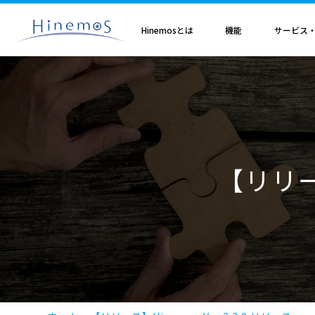
メ
イ
ン
Hinemosとは
機能
サービス
コ
ン
テ
ン
ツ
に
Hinemosとは
基本機能
サブスクリプション
セミナ・イベント
特集
Hinemosアライアンス
製造業
サービス
歩み・利用実績
トレーニング・技術
技術情報
取扱店
オプション
電気・ガス業
移
Hinemosとは
収集・蓄積
Hinemosサブスクリプション
Hinemosセミナ
クラウド運用特集
Hinemosアライアンスとは
Hinemos メッセージフィルタ
APM特集
導入設計・構築支援サービ
Hinemosの利用実績
Hinemosトレーニング
Hinemos技術情報
Hinemos取扱企業一覧
Hinemos ミッショ
動
情報通信業
金融・保険業
監視・性能
Hinemos World 2026
ジョブ特集
Hinemosアライアンス一覧
Hineoms インシデントダッシュボード
RBA特集
Hinemosプロフェッショナ
Hinemosの歩み
技術者認定プログラム
外部サイト公開記事・
Hinemos セキュリ
自動化
Hinemosソリューションセミナ2026
製品移行特集
Hinemos Migration Assistant
バージョンアップ支援サー
Hinemos セキュリ
小売業
教育、学習支援業
共通基本
Hinemos World 2025
AIOps特集
Hinemos AIエージェント
データコンバートサービス
【リリース
エンタープライズ
Hinemosソリューションセミナ2025
ITSM特集
レポートカスタマイズサー
NTTデータ事例
事例紹介インタビュー資
クラウド・VM管理
セキュリティ運用特集
他製品からの移行サービス
監視特集
Hinemos インシデント
ログ管理特集
Hinemosメッセージフィ
基盤設定の自動化特集
AI基盤による 異常検知支