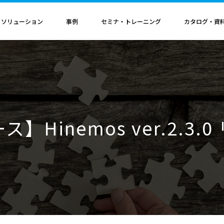
・ソリューション
事例
セミナ・トレーニング
カタログ・資
者認定
導入構成・動作環境
カレンダ
記事
電気機器
ソリューション
ス
ンクリティカルオプション
導入構成
Hinemosイベントカレンダ
Hinemos記事
SAP連携ソリューション
サービス業
ル QAサービス
書籍
ティ ネットワーク診断オプション
動作環境
IT運用管理コラム
SAP HANA運用管理ソリューション
ビス
ティ アプリケーション診断オプション
サポートサイクル
官公庁・自治体
】Hinemos ver.2.3.
ビス
料（PDF）
ダッシュボード テーブルカスタマイズサービス
ルタ 導入支援サービス
援サービス