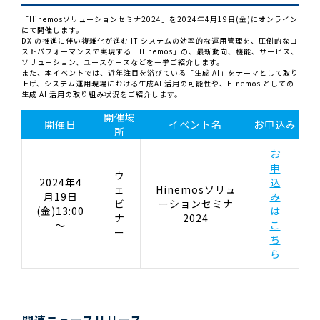
「Hinemosソリューションセミナ2024」を2024年4月19日(金)にオンライン
にて開催します。
DX の推進に伴い複雑化が進む IT システムの効率的な運用管理を、圧倒的なコ
ストパフォーマンスで実現する「Hinemos」の、最新動向、機能、サービス、
ソリューション、ユースケースなどを一挙ご紹介します。
また、本イベントでは、近年注目を浴びている「生成 AI」をテーマとして取り
上げ、システム運用現場における生成AI 活用の可能性や、Hinemos としての
生成 AI 活用の取り組み状況をご紹介します。
開催場
開催日
イベント名
お申込み
所
お
申
ウ
2024年4
込
ェ
Hinemosソリュ
月19日
み
ビ
ーションセミナ
(金)13:00
は
ナ
2024
～
こ
ー
ち
ら