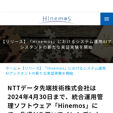
メ
イ
ン
コ
ン
テ
ン
【リリース】「Hinemos」におけるシステム運用AIア
ツ
に
シスタントの新たな実証実験を開始
移
動
ホーム
【リリース】「Hinemos」におけるシステム運用
AIアシスタントの新たな実証実験を開始
NTTデータ先端技術株式会社は
2024年4月30日まで、統合運用管
理ソフトウェア「Hinemos」に