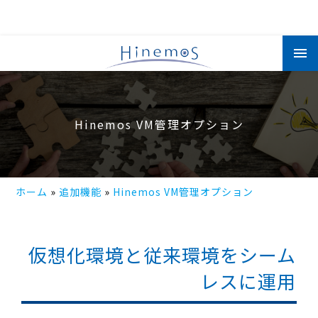
メ
イ
ン
コ
ン
テ
ン
ツ
Hinemos VM管理オプション
に
移
動
ホーム
追加機能
Hinemos VM管理オプション
仮想化環境と従来環境をシーム
レスに運用