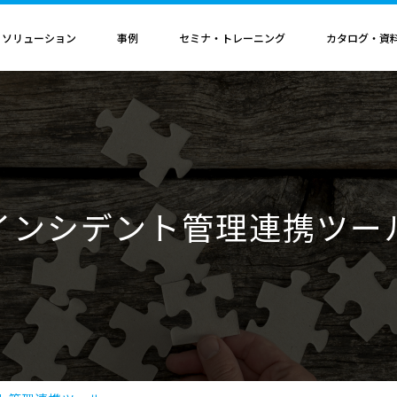
・ソリューション
事例
セミナ・トレーニング
カタログ・資
者認定
導入構成・動作環境
カレンダ
記事
電気機器
ソリューション
ス
ンクリティカルオプション
導入構成
Hinemosイベントカレンダ
Hinemos記事
SAP連携ソリューション
サービス業
ル QAサービス
書籍
ティ ネットワーク診断オプション
動作環境
IT運用管理コラム
SAP HANA運用管理ソリューション
ビス
ティ アプリケーション診断オプション
サポートサイクル
官公庁・自治体
インシデント管理連携ツー
ビス
料（PDF）
ダッシュボード テーブルカスタマイズサービス
ルタ 導入支援サービス
援サービス