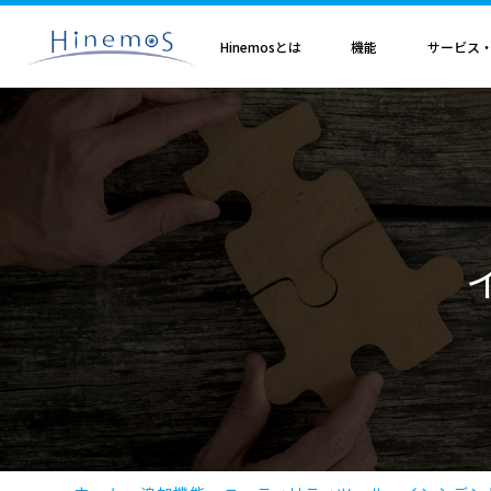
メ
イ
ン
Hinemosとは
機能
サービス
コ
ン
テ
ン
ツ
に
Hinemosとは
基本機能
サブスクリプション
セミナ・イベント
特集
Hinemosアライアンス
製造業
サービス
歩み・利用実績
トレーニング・技術
技術情報
取扱店
オプション
電気・ガス業
移
Hinemosとは
収集・蓄積
Hinemosサブスクリプション
Hinemosセミナ
クラウド運用特集
Hinemosアライアンスとは
Hinemos メッセージフィルタ
APM特集
導入設計・構築支援サービ
Hinemosの利用実績
Hinemosトレーニング
Hinemos技術情報
Hinemos取扱企業一覧
Hinemos ミッショ
動
情報通信業
金融・保険業
監視・性能
Hinemos World 2026
ジョブ特集
Hinemosアライアンス一覧
Hineoms インシデントダッシュボード
RBA特集
Hinemosプロフェッショナ
Hinemosの歩み
技術者認定プログラム
外部サイト公開記事・
Hinemos セキュリ
自動化
Hinemosソリューションセミナ2026
製品移行特集
Hinemos Migration Assistant
バージョンアップ支援サー
Hinemos セキュリ
小売業
教育、学習支援業
共通基本
Hinemos World 2025
AIOps特集
Hinemos AIエージェント
データコンバートサービス
エンタープライズ
Hinemosソリューションセミナ2025
ITSM特集
レポートカスタマイズサー
NTTデータ事例
事例紹介インタビュー資
クラウド・VM管理
セキュリティ運用特集
他製品からの移行サービス
監視特集
Hinemos インシデント
ログ管理特集
Hinemosメッセージフィ
基盤設定の自動化特集
AI基盤による 異常検知支