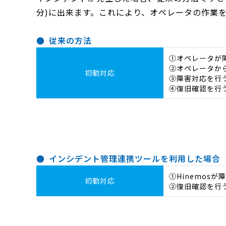
分)に出来ます。これにより、オペレータの作業
従来の方法
①オペレータが
②オペレータか
初動対応
➂障害対応を行
④復旧確認を行
インシデント管理連携ツールを利用した場合
①Hinemos
初動対応
②復旧確認を行