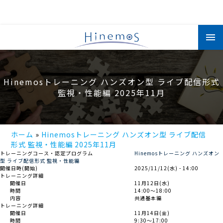
メ
イ
ン
コ
ン
テ
ン
Hinemosトレーニング ハンズオン型 ライブ配信形式
ツ
に
監視・性能編 2025年11月
移
動
ホーム
Hinemosトレーニング ハンズオン型 ライブ配信
形式 監視・性能編 2025年11月
トレーニングコース・認定プログラム
Hinemosトレーニング ハンズオン
型 ライブ配信形式 監視・性能編
開催日時(開始)
2025/11/12(水) - 14:00
トレーニング詳細
開催日
11月12日(水)
時間
14:00～18:00
内容
共通基本編
トレーニング詳細
開催日
11月14日(金)
時間
9:30～17:00