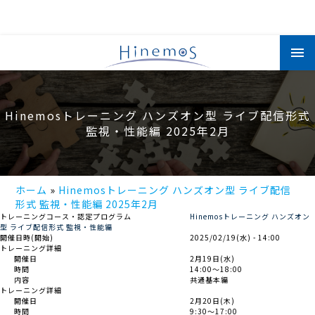
メ
イ
ン
コ
ン
テ
ン
Hinemosトレーニング ハンズオン型 ライブ配信形式
ツ
に
監視・性能編 2025年2月
移
動
ホーム
Hinemosトレーニング ハンズオン型 ライブ配信
形式 監視・性能編 2025年2月
トレーニングコース・認定プログラム
Hinemosトレーニング ハンズオン
型 ライブ配信形式 監視・性能編
開催日時(開始)
2025/02/19(水) - 14:00
トレーニング詳細
開催日
2月19日(水)
時間
14:00～18:00
内容
共通基本編
トレーニング詳細
開催日
2月20日(木)
時間
9:30～17:00