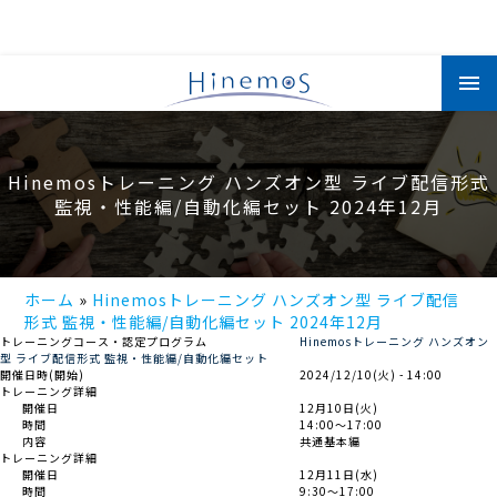
メ
イ
ン
コ
ン
テ
ン
Hinemosトレーニング ハンズオン型 ライブ配信形式
ツ
に
監視・性能編/自動化編セット 2024年12月
移
動
ホーム
Hinemosトレーニング ハンズオン型 ライブ配信
形式 監視・性能編/自動化編セット 2024年12月
トレーニングコース・認定プログラム
Hinemosトレーニング ハンズオン
型 ライブ配信形式 監視・性能編/自動化編セット
開催日時(開始)
2024/12/10(火) - 14:00
トレーニング詳細
開催日
12月10日(火)
時間
14:00～17:00
内容
共通基本編
トレーニング詳細
開催日
12月11日(水)
時間
9:30～17:00