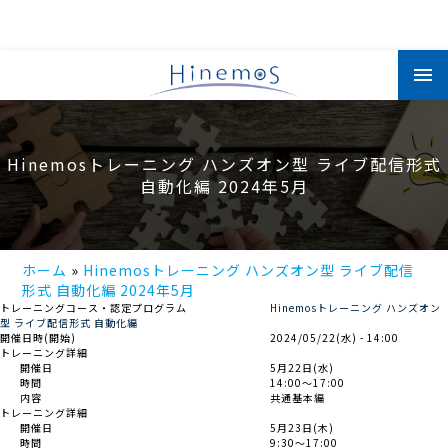
メ
イ
ン
コ
ン
テ
ン
Hinemosトレーニング ハンズオン型 ライブ配信形式
ツ
に
自動化編 2024年5月
移
動
ホーム
Hinemosトレーニング ハンズオン型 ライブ配信
形式 自動化編 2024年5月
トレーニングコース・認定プログラム
Hinemosトレーニング ハンズオン
型 ライブ配信形式 自動化編
開催日時(開始)
2024/05/22(水) - 14:00
トレーニング詳細
開催日
5月22日(水)
時間
14:00～17:00
内容
共通基本編
トレーニング詳細
開催日
5月23日(木)
時間
9:30～17:00