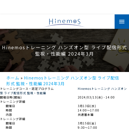
メ
イ
ン
コ
ン
テ
ン
Hinemosトレーニング ハンズオン型 ライブ配信形式
ツ
に
監視・性能編 2024年3月
移
動
ホーム
Hinemosトレーニング ハンズオン型 ライブ配信
形式 監視・性能編 2024年3月
トレーニングコース・認定プログラム
Hinemosトレーニング ハンズオン
型 ライブ配信形式 監視・性能編
開催日時(開始)
2024/03/13(水) - 14:00
トレーニング詳細
開催日
3月13日(水)
時間
14:00～17:00
内容
共通基本編
トレーニング詳細
開催日
3月15日(金)
時間
9:30～17:00