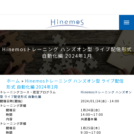
メ
イ
ン
コ
ン
テ
ン
Hinemosトレーニング ハンズオン型 ライブ配信形式
ツ
に
自動化編 2024年1月
移
動
ホーム
Hinemosトレーニング ハンズオン型 ライブ配信
形式 自動化編 2024年1月
トレーニングコース・認定プログラム
Hinemosトレーニング ハンズオン
型 ライブ配信形式 自動化編
開催日時(開始)
2024/01/24(水) - 14:00
トレーニング詳細
開催日
1月24日(水)
時間
14:00～17:00
内容
共通基本編
トレーニング詳細
開催日
1月25日(木)
時間
9:30～17:00