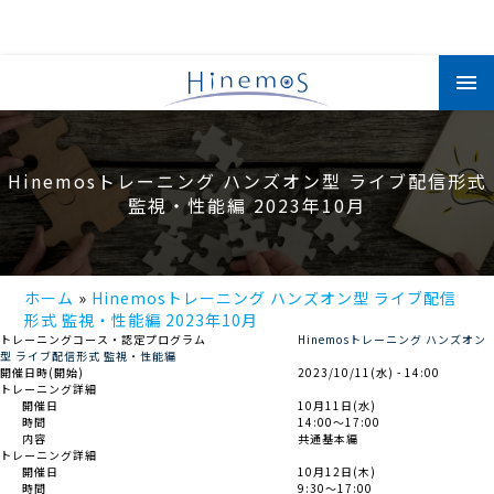
メ
イ
ン
コ
ン
テ
ン
Hinemosトレーニング ハンズオン型 ライブ配信形式
ツ
に
監視・性能編 2023年10月
移
動
ホーム
Hinemosトレーニング ハンズオン型 ライブ配信
形式 監視・性能編 2023年10月
トレーニングコース・認定プログラム
Hinemosトレーニング ハンズオン
型 ライブ配信形式 監視・性能編
開催日時(開始)
2023/10/11(水) - 14:00
トレーニング詳細
開催日
10月11日(水)
時間
14:00～17:00
内容
共通基本編
トレーニング詳細
開催日
10月12日(木)
時間
9:30～17:00