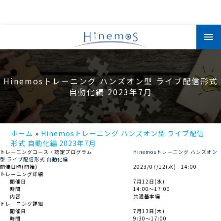
メ
イ
ン
コ
ン
テ
ン
Hinemosトレーニング ハンズオン型 ライブ配信形式
ツ
に
自動化編 2023年7月
移
動
ホーム
Hinemosトレーニング ハンズオン型 ライブ配信
形式 自動化編 2023年7月
トレーニングコース・認定プログラム
Hinemosトレーニング ハンズオン
型 ライブ配信形式 自動化編
開催日時(開始)
2023/07/12(水) - 14:00
トレーニング詳細
開催日
7月12日(水)
時間
14:00～17:00
内容
共通基本編
トレーニング詳細
開催日
7月13日(木)
時間
9:30～17:00