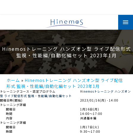
メ
イ
ン
コ
ン
テ
ン
Hinemosトレーニング ハンズオン型 ライブ配信形式
ツ
に
監視・性能編/自動化編セット 2023年1月
移
動
ホーム
Hinemosトレーニング ハンズオン型 ライブ配信
形式 監視・性能編/自動化編セット 2023年1月
トレーニングコース・認定プログラム
Hinemosトレーニング ハンズオン
型 ライブ配信形式 監視・性能編/自動化編セット
開催日時(開始)
2023/01/16(月) - 14:00
トレーニング詳細
開催日
1月16日(月)
時間
14:00～17:00
内容
共通基本編
トレーニング詳細
開催日
1月17日(火)
時間
9:30～17:00