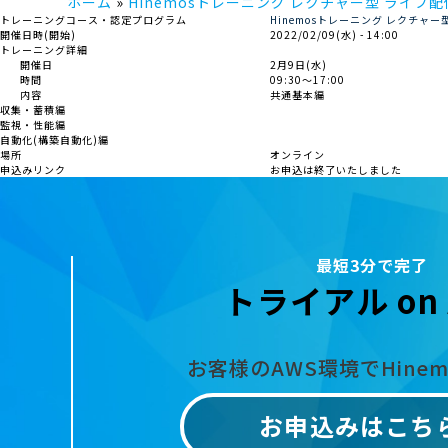
ホーム
Hinemosトレーニング レクチャー型 ライブ配信
トレーニングコース・認定プログラム
Hinemosトレーニング レクチャー
開催日時(開始)
2022/02/09(水) - 14:00
トレーニング詳細
開催日
2月9日(水)
時間
09:30～17:00
内容
共通基本編
収集・蓄積編
監視・性能編
自動化(構築自動化)編
場所
オンライン
申込みリンク
お申込は終了いたしました
最短3分で完了
トライアル on 
お客様のAWS環境でHine
お申込みはこち