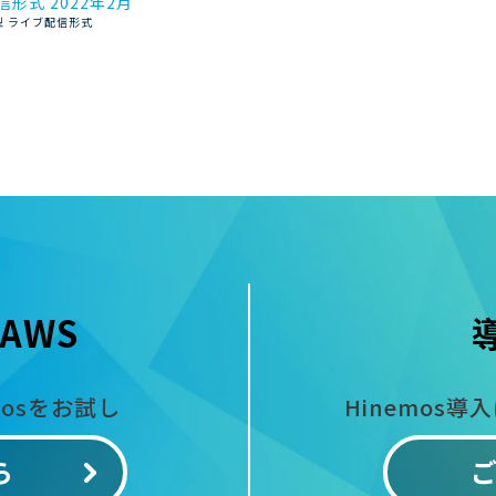
形式 2022年2月
型 ライブ配信形式
AWS
mosをお試し
Hinemos導
ら