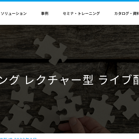
・ソリューション
事例
セミナ・トレーニング
カタログ・資
者認定
導入構成・動作環境
カレンダ
記事
電気機器
ソリューション
ス
ンクリティカルオプション
導入構成
Hinemosイベントカレンダ
Hinemos記事
SAP連携ソリューション
サービス業
ル QAサービス
書籍
ティ ネットワーク診断オプション
動作環境
IT運用管理コラム
SAP HANA運用管理ソリューション
ビス
ティ アプリケーション診断オプション
サポートサイクル
官公庁・自治体
ニング レクチャー型 ライブ配
ビス
料（PDF）
ダッシュボード テーブルカスタマイズサービス
ルタ 導入支援サービス
援サービス