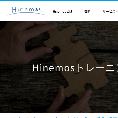
メ
イ
ン
Hinemosとは
機能
サービス
コ
ン
テ
ン
ツ
に
Hinemosとは
基本機能
サブスクリプション
セミナ・イベント
特集
Hinemosアライアンス
製造業
サービス
歩み・利用実績
トレーニング・技術
技術情報
取扱店
オプション
電気・ガス業
移
Hinemosとは
収集・蓄積
Hinemosサブスクリプション
Hinemosセミナ
クラウド運用特集
Hinemosアライアンスとは
Hinemos メッセージフィルタ
APM特集
導入設計・構築支援サービ
Hinemosの利用実績
Hinemosトレーニング
Hinemos技術情報
Hinemos取扱企業一覧
Hinemos ミッショ
動
情報通信業
金融・保険業
監視・性能
Hinemos World 2026
ジョブ特集
Hinemosアライアンス一覧
Hineoms インシデントダッシュボード
RBA特集
Hinemosプロフェッショナ
Hinemosの歩み
技術者認定プログラム
外部サイト公開記事・
Hinemos セキュリ
自動化
Hinemosソリューションセミナ2026
製品移行特集
Hinemos Migration Assistant
バージョンアップ支援サー
Hinemos セキュリ
小売業
教育、学習支援業
共通基本
Hinemos World 2025
AIOps特集
Hinemos AIエージェント
データコンバートサービス
Hinemosトレー
エンタープライズ
Hinemosソリューションセミナ2025
ITSM特集
レポートカスタマイズサー
NTTデータ事例
事例紹介インタビュー資
クラウド・VM管理
セキュリティ運用特集
他製品からの移行サービス
監視特集
Hinemos インシデント
ログ管理特集
Hinemosメッセージフィ
基盤設定の自動化特集
AI基盤による 異常検知支