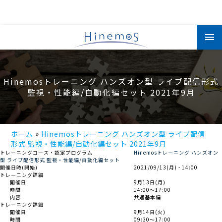
メ
イ
ン
コ
ン
テ
ン
Hinemosトレーニング ハンズオン型 ライブ配信形式
ツ
に
監視・性能編/自動化編セット 2021年9月
移
動
ホーム
Hinemosトレーニング ハンズオン型 ライブ配信
形式 監視・性能編/自動化編セット 2021年9月
トレーニングコース・認定プログラム
Hinemosトレーニング ハンズオン
型 ライブ配信形式 監視・性能編/自動化編セット
開催日時(開始)
2021/09/13(月) - 14:00
トレーニング詳細
開催日
9月13日(月)
時間
14:00～17:00
内容
共通基本編
トレーニング詳細
開催日
9月14日(火)
時間
09:30～17:00