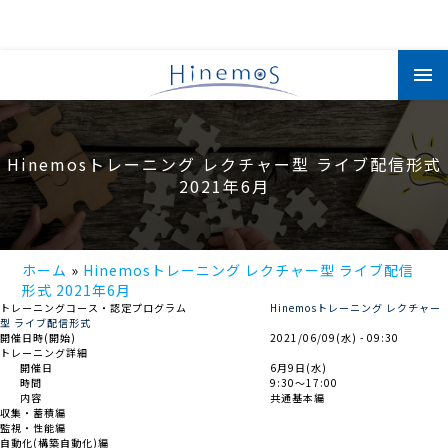
メ
イ
ン
コ
ン
テ
ン
Hinemosトレーニング レクチャー型 ライブ配信形式
ツ
に
2021年6月
移
動
ホーム
Hinemosトレーニング レクチャー型 ライブ配信
形式 2021年6月
トレーニングコース・認定プログラム
Hinemosトレーニング レクチャー
型 ライブ配信形式
開催日時(開始)
2021/06/09(水) - 09:30
トレーニング詳細
開催日
6月9日(水)
時間
9:30～17:00
内容
共通基本編
収集・蓄積編
監視・性能編
自動化(構築自動化)編