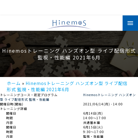
メ
イ
ン
コ
ン
テ
ン
Hinemosトレーニング ハンズオン型 ライブ配信形式
ツ
に
監視・性能編 2021年6月
移
動
ホーム
Hinemosトレーニング ハンズオン型 ライブ配信
形式 監視・性能編 2021年6月
トレーニングコース・認定プログラム
Hinemosトレーニング ハンズオン
型 ライブ配信形式 監視・性能編
開催日時(開始)
2021/06/14(月) - 14:00
トレーニング詳細
開催日
6月14日(月)
時間
14:00～17:00
内容
共通基本編
開催日
6月15日(火)
時間
9:30～17:00
内容
監視・性能編